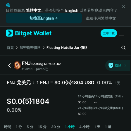
English
日本語
目前頁面為
繁體中文
。是否切換至
English
以查看對應語言內容？
Tiếng Việt
切換至English
繼續使用繁體中文
Русский
Español (Latinoamérica)
立即下載
Türkçe
Italiano
首頁
加密貨幣價格
Floating Nutella Jar
價格
Français
Deutsch
FNJ
Floating Nutella Jar
風險
简体中文
zS1b59...pump
繁體中文
Português (Portugal)
FNJ 兌美元：
1 FNJ = $0.0{5}1804 USD
0.00%
1天
Bahasa Indonesia
ภาษาไทย
24 小時最高
24 小時成交量（FNJ）
$
0.0{5}1804
हिन्दी
$
0.00
--
বাংলা
24 小時最低
24 小時成交量
(USDT)
0.00%
$
0.00
--
Español
Português (Brasil)
FNJ Price Chart
時間
1 分
5 分
15 分
30 分
1 小時
4 小時
1 天
1 週
Español (Argentina)