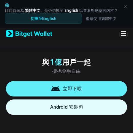
English
日本語
目前頁面為
繁體中文
。是否切換至
English
以查看對應語言內容？
Tiếng Việt
繼續使用繁體中文
切換至English
Русский
Español (Latinoamérica)
Türkçe
Italiano
Français
Deutsch
简体中文
與
1 億
用戶一起
繁體中文
擁抱金融自由
Português (Portugal)
Bahasa Indonesia
ภาษาไทย
立即下載
العربية
हिन्दी
বাংলা
Android 安裝包
Español
Português (Brasil)
Español (Argentina)