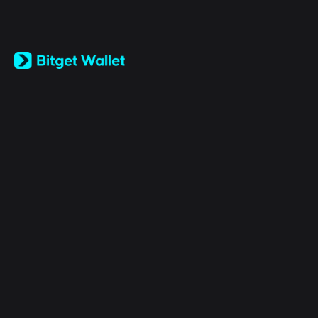
English
日本語
Tiếng Việt
Русский
公司
Español (Latinoamérica)
Türkçe
Bitget Wallet X
Italiano
Français
安全
Deutsch
简体中文
工具
繁體中文
Português (Portugal)
資產
Bahasa Indonesia
ภาษาไทย
产品
العربية
हिन्दी
法律
বাংলা
Español
Português (Brasil)