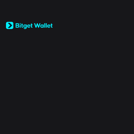
English
日本語
Tiếng Việt
Русский
公司
Español (Latinoamérica)
Türkçe
Bitget Wallet X
Italiano
Français
安全
Deutsch
简体中文
工具
繁體中文
Português (Portugal)
資產
Bahasa Indonesia
ภาษาไทย
产品
العربية
हिन्दी
法律
বাংলা
Español
Português (Brasil)