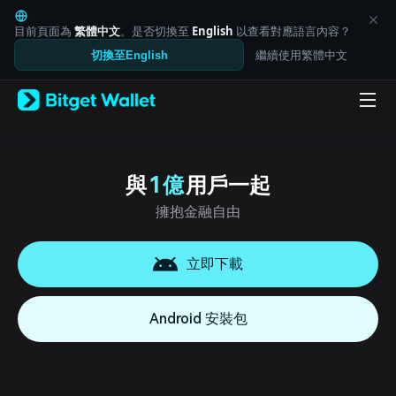
English
日本語
目前頁面為
繁體中文
。是否切換至
English
以查看對應語言內容？
Tiếng Việt
繼續使用繁體中文
切換至English
Русский
Español (Latinoamérica)
Türkçe
Italiano
Français
Deutsch
简体中文
與
1 億
用戶一起
繁體中文
擁抱金融自由
Português (Portugal)
Bahasa Indonesia
ภาษาไทย
立即下載
العربية
हिन्दी
বাংলা
Android 安裝包
Español
Português (Brasil)
Español (Argentina)