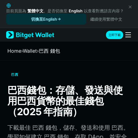
English
日本語
目前頁面為
繁體中文
。是否切換至
English
以查看對應語言內容？
Tiếng Việt
切換至English
繼續使用繁體中文
Русский
Español (Latinoamérica)
立即下載
Türkçe
Italiano
Home
›
Wallet
›
巴西 錢包
Français
Deutsch
简体中文
巴西
繁體中文
Português (Portugal)
巴西錢包：存儲、發送與使
Bahasa Indonesia
用巴西貨幣的最佳錢包
ภาษาไทย
हिन्दी
（2025 年指南）
বাংলা
Español
下載最佳 巴西 錢包，儲存、發送和使用 巴西。
Português (Brasil)
Español (Argentina)
學習如何建立 巴西 錢包、存取 DApp，並安全