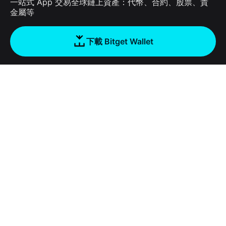
一站式 App 交易全球鏈上資產：代幣、合約、股票、貴
金屬等
下載 Bitget Wallet
公司
關於 Bitget Wallet
Products
部落格
Crypto Card
Bitget Wallet X
學院
Stablecoin Earn
開發者文件
安全