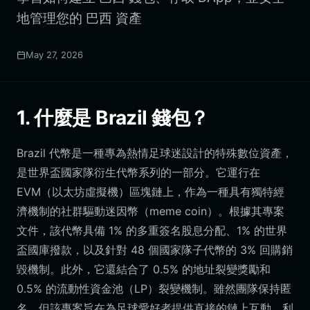
地管理您的 巴西 資產
May 27, 2026
1. 什麼是 Brazil 錢包？
Brazil 代幣是一種專為熱情足球迷設計的特殊數位資產，
是世界盃國家隊衍生代幣系列的一部分。它運行在
EVM（以太坊虛擬機）區塊鏈上，作為一種具有獨特經
濟機制的社群驅動迷因幣（meme coin）。根據其專案
文件，該代幣具備 1% 的多重簽名股息分配、1% 的世界
盃國庫撥款，以及針對 48 個國家隊子代幣的 3% 回購銷
毀機制。此外，它還結合了 0.5% 的地址裂變獎勵和
0.5% 的流動性資金池（LP）裂變機制。雖然團隊保持匿
名，但該專案旨在為足球愛好者提供直接的鏈上互動、利