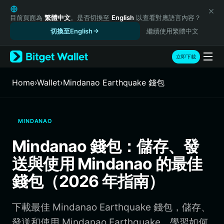
English
日本語
目前頁面為
繁體中文
。是否切換至
English
以查看對應語言內容？
Tiếng Việt
切換至English
繼續使用繁體中文
Русский
Español (Latinoamérica)
立即下載
Türkçe
Italiano
Home
›
Wallet
›
Mindanao Earthquake 錢包
Français
Deutsch
简体中文
MINDANAO
繁體中文
Português (Portugal)
Mindanao 錢包：儲存、發
Bahasa Indonesia
送與使用 Mindanao 的最佳
ภาษาไทย
हिन्दी
錢包（2026 年指南）
বাংলা
Español
下載最佳 Mindanao Earthquake 錢包，儲存、
Português (Brasil)
Español (Argentina)
發送和使用 Mindanao Earthquake。學習如何