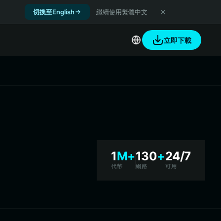
切換至English
繼續使用繁體中文
立即下載
1
M+
130
+
24/7
代幣
網路
可用