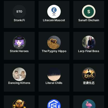
STO
Stonk.Fi
Litecoin Mascot
Sanafi Onchain
Stonk Heroes
The Pygmy Hippo
Larp Final Boss
Dancing Kittens
Literal Chills
逆袭生态