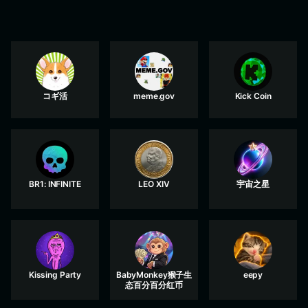
コギ活
meme.gov
Kick Coin
BR1: INFINITE
LEO XIV
宇宙之星
Kissing Party
BabyMonkey猴子生
eepy
态百分百分红币