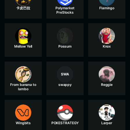
卡皮巴拉
Polymarket
Flamingo
PreStocks
Mellow Yell
Possum
Knox
SWA
From banana to
swappy
Reggie
lambo
Wingbits
POKESTRATEGY
Larper