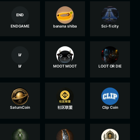
END
ENDGAME
banana shiba
Sci-fi city
🥢
🥢
MOOT MOOT
LOOT OR DIE
SaturnCoin
社区联盟
Clip Coin