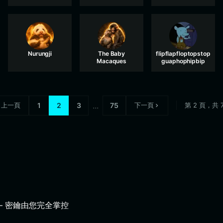
Nurungji
The Baby
flipflapfloptopstop
Macaques
guaphophipbip
...
上一頁
1
2
3
75
下一頁
第 2 頁，共 
 密鑰由您完全掌控