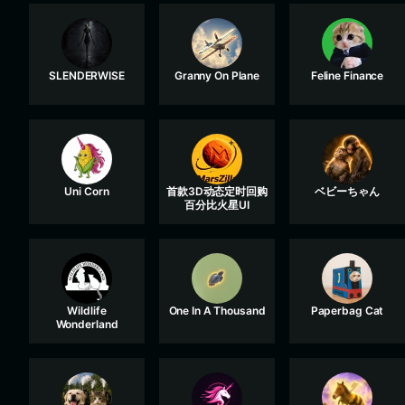
SLENDERWISE
Granny On Plane
Feline Finance
Uni Corn
首款3D动态定时回购
ベビーちゃん
百分比火星UI
Wildlife
One In A Thousand
Paperbag Cat
Wonderland