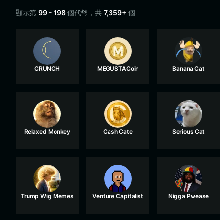
顯示第
99 - 198
個代幣，共
7,359+
個
CRUNCH
MEGUSTACoin
Banana Cat
Relaxed Monkey
Cash Cate
Serious Cat
Trump Wig Memes
Venture Capitalist
Nigga Pwease