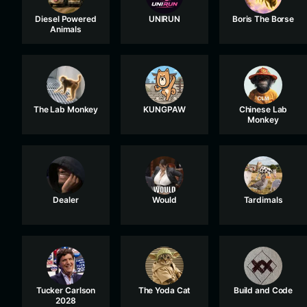
Diesel Powered
UNIRUN
Boris The Borse
Animals
The Lab Monkey
KUNGPAW
Chinese Lab
Monkey
Dealer
Would
Tardimals
Tucker Carlson
The Yoda Cat
Build and Code
2028