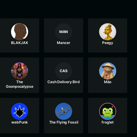
MAN
BLAKJAK
Mancer
Peegy
CAS
The
Cash Delivery Bird
Māo
Goonpocalypse
webPunk
The Flying Fossil
froglet