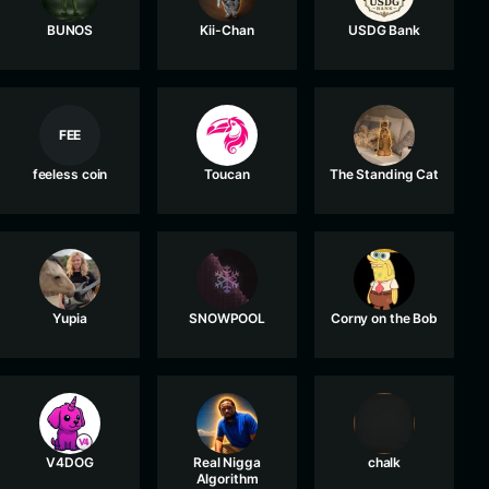
BUNOS
Kii-Chan
USDG Bank
FEE
feeless coin
Toucan
The Standing Cat
Yupia
SNOWPOOL
Corny on the Bob
V4DOG
Real Nigga
chalk
Algorithm