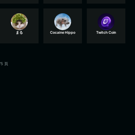
まる
Cocaine Hippo
Twitch Coin
75 頁