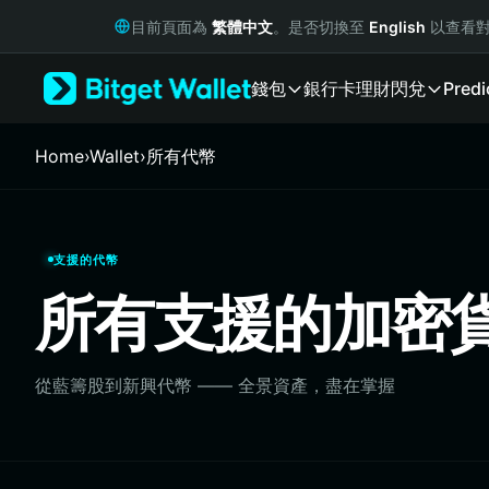
English
目前頁面為
繁體中文
。是否切換至
English
以查看對
日本語
Tiếng Việt
錢包
銀行卡
理財
閃兌
Predi
Русский
Español (Latinoamérica)
Türkçe
Home
›
Wallet
›
所有代幣
Italiano
Français
Deutsch
简体中文
支援的代幣
繁體中文
所有支援的加密
Português (Portugal)
Bahasa Indonesia
ภาษาไทย
हिन्दी
從藍籌股到新興代​​幣 —— 全景資產，盡在掌握
বাংলা
Español
Português (Brasil)
Español (Argentina)