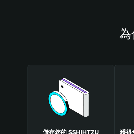
為
儲存您的 $SHIHTZU
獲得免