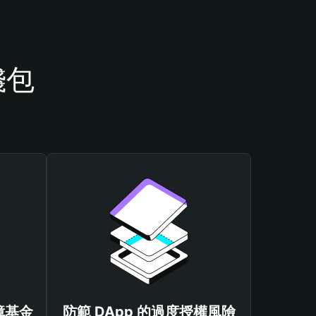
錢包
保障基金
防範 DApp 的過度授權風險