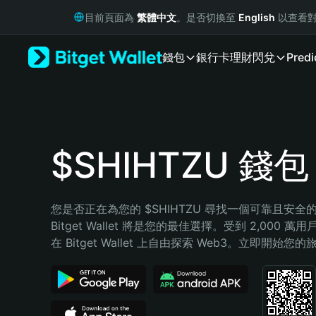
English
目前頁面為
繁體中文
。是否切換至
English
以查看對
日本語
Tiếng Việt
錢包
銀行卡
理財
閃兌
Predi
Русский
Español (Latinoamérica)
Türkçe
Italiano
Français
Deutsch
$SHIHTZU 錢包
简体中文
繁體中文
Português (Portugal)
您是否正在為您的 $SHIHTZU 尋找一個可靠且安全
Bahasa Indonesia
Bitget Wallet 將是您的最佳選擇。受到 2,000 
ภาษาไทย
在 Bitget Wallet 上自由探索 Web3。立即開始您
हिन्दी
বাংলা
Español
Português (Brasil)
Español (Argentina)