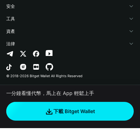
學院
Stablecoin Earn
開發者文件
安全
加密資訊
Payfi Crypto
連接錢包
風險保障基金
工具
幫助中心
Crypto Swap API
Bitget Wallet Pay
安全防護技術
快捷買幣
資產
‌聯繫我們
Altcoin Season Index
合作上架
授權檢測
Arbitrum
法律
品牌資源
Prediction Markets
合約檢測
Avalanche
隱私協議
工作機會
DApp
批次轉帳
Bitcoin
用戶使用協議
© 2018-2026 Bitget Wallet All Rights Reserved
官方渠道驗證
Trade
BNB Chain
Risk Disclosure
一分鐘看懂代幣，馬上在 App 輕鬆上手
RWA
Polygon
如何購買加密貨幣
下載 Bitget Wallet