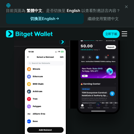
English
日本語
目前頁面為
繁體中文
。是否切換至
English
以查看對應語言內容？
Tiếng Việt
切換至English
繼續使用繁體中文
Русский
Español (Latinoamérica)
立即下載
Türkçe
Italiano
Français
Deutsch
简体中文
繁體中文
Português (Portugal)
Bahasa Indonesia
ภาษาไทย
हिन्दी
বাংলা
Español
Português (Brasil)
Español (Argentina)