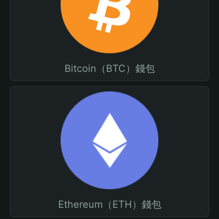
Bitcoin（BTC）錢包
Ethereum（ETH）錢包