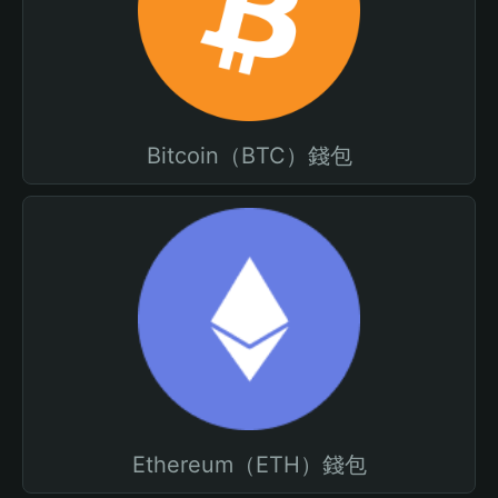
Bitcoin（BTC）錢包
Ethereum（ETH）錢包