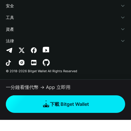
學院
Stablecoin Earn
開發者文件
安全
加密資訊
Payfi Crypto
連接錢包
風險保障基金
工具
幫助中心
Crypto Swap API
Bitget Wallet Pay
安全防護技術
快捷買幣
資產
‌聯繫我們
Altcoin Season Index
合作上架
授權檢測
Arbitrum
法律
品牌資源
Prediction Markets
合約檢測
Avalanche
隱私協議
工作機會
DApp
批次轉帳
Bitcoin
用戶使用協議
© 2018-2026 Bitget Wallet All Rights Reserved
官方渠道驗證
Trade
BNB Chain
Risk Disclosure
一分鐘看懂代幣 → App 立即用
RWA
Polygon
如何購買加密貨幣
下載 Bitget Wallet