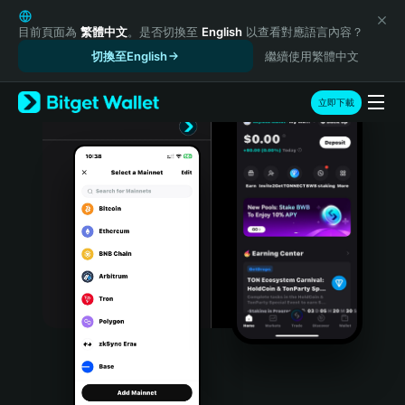
English
日本語
目前頁面為
繁體中文
。是否切換至
English
以查看對應語言內容？
Tiếng Việt
切換至English
繼續使用繁體中文
Русский
Español (Latinoamérica)
立即下載
Türkçe
Italiano
Français
Deutsch
简体中文
繁體中文
Português (Portugal)
Bahasa Indonesia
ภาษาไทย
हिन्दी
বাংলা
Español
Português (Brasil)
Español (Argentina)