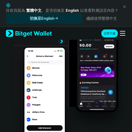
English
日本語
目前頁面為
繁體中文
。是否切換至
English
以查看對應語言內容？
Tiếng Việt
切換至English
繼續使用繁體中文
Русский
Español (Latinoamérica)
立即下載
Türkçe
Italiano
Français
Deutsch
简体中文
繁體中文
Português (Portugal)
Bahasa Indonesia
ภาษาไทย
हिन्दी
বাংলা
Español
Português (Brasil)
Español (Argentina)