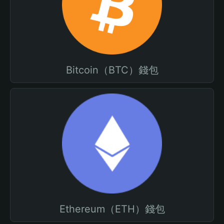
Bitcoin（BTC）錢包
Ethereum（ETH）錢包