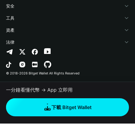
學院
Stablecoin Earn
開發者文件
安全
加密資訊
Payfi Crypto
連接錢包
風險保障基金
工具
幫助中心
Crypto Swap API
Bitget Wallet Pay
安全防護技術
快捷買幣
資產
‌聯繫我們
Altcoin Season Index
合作上架
授權檢測
Arbitrum
法律
品牌資源
Prediction Markets
合約檢測
Avalanche
隱私協議
工作機會
DApp
批次轉帳
Bitcoin
用戶使用協議
© 2018-2026 Bitget Wallet All Rights Reserved
官方渠道驗證
Trade
BNB Chain
Risk Disclosure
一分鐘看懂代幣 → App 立即用
RWA
Polygon
如何購買加密貨幣
下載 Bitget Wallet