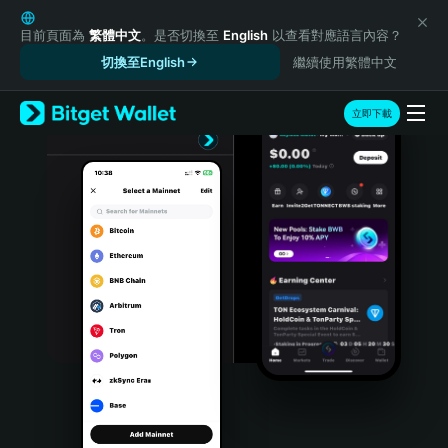
English
日本語
目前頁面為
繁體中文
。是否切換至
English
以查看對應語言內容？
Tiếng Việt
切換至English
繼續使用繁體中文
Русский
Español (Latinoamérica)
立即下載
Türkçe
Italiano
Français
Deutsch
简体中文
繁體中文
Português (Portugal)
Bahasa Indonesia
ภาษาไทย
हिन्दी
বাংলা
Español
Português (Brasil)
Español (Argentina)