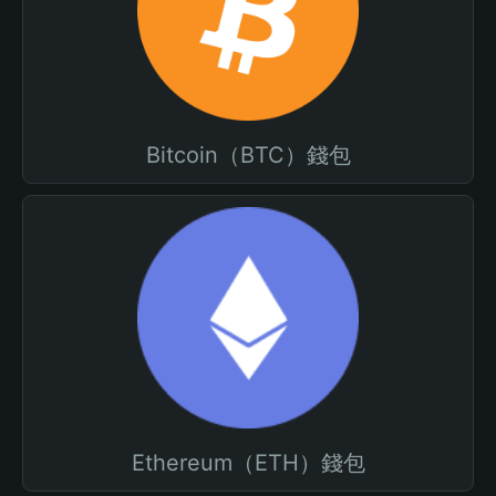
Bitcoin（BTC）錢包
Ethereum（ETH）錢包