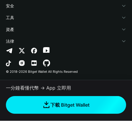
學院
Stablecoin Earn
開發者文件
安全
加密資訊
Payfi Crypto
連接錢包
風險保障基金
工具
幫助中心
Crypto Swap API
Bitget Wallet Pay
安全防護技術
快捷買幣
資產
‌聯繫我們
Altcoin Season Index
合作上架
授權檢測
Arbitrum
法律
品牌資源
Prediction Markets
合約檢測
Avalanche
隱私協議
工作機會
DApp
批次轉帳
Bitcoin
用戶使用協議
© 2018-2026 Bitget Wallet All Rights Reserved
官方渠道驗證
Trade
BNB Chain
Risk Disclosure
一分鐘看懂代幣 → App 立即用
RWA
Polygon
如何購買加密貨幣
下載 Bitget Wallet