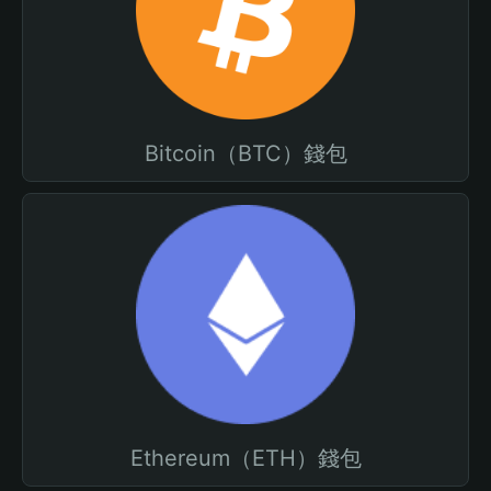
Bitcoin（BTC）錢包
Ethereum（ETH）錢包