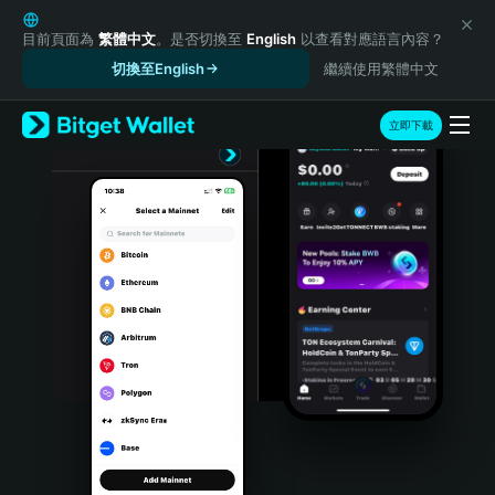
English
日本語
目前頁面為
繁體中文
。是否切換至
English
以查看對應語言內容？
Tiếng Việt
切換至English
繼續使用繁體中文
Русский
Español (Latinoamérica)
立即下載
Türkçe
Italiano
Français
Deutsch
简体中文
繁體中文
Português (Portugal)
Bahasa Indonesia
ภาษาไทย
हिन्दी
বাংলা
Español
Português (Brasil)
Español (Argentina)