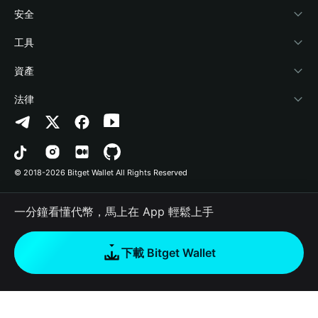
學院
Stablecoin Earn
開發者文件
安全
加密資訊
Payfi Crypto
連接錢包
風險保障基金
工具
幫助中心
Crypto Swap API
Bitget Wallet Pay
安全防護技術
快捷買幣
資產
‌聯繫我們
Altcoin Season Index
合作上架
授權檢測
Arbitrum
法律
品牌資源
Prediction Markets
合約檢測
Avalanche
隱私協議
工作機會
DApp
批次轉帳
Bitcoin
用戶使用協議
© 2018-2026 Bitget Wallet All Rights Reserved
官方渠道驗證
Trade
BNB Chain
Risk Disclosure
一分鐘看懂代幣，馬上在 App 輕鬆上手
RWA
Polygon
如何購買加密貨幣
下載 Bitget Wallet