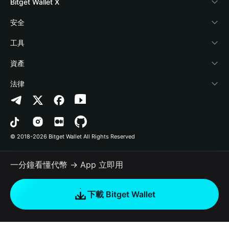
部落格
Crypto Card
Bitget Wallet X
學院
Stablecoin Earn
開發者文件
安全
加密資訊
Payfi Crypto
連接錢包
風險保障基金
工具
幫助中心
Crypto Swap API
Bitget Wallet Pay
安全防護技術
快捷買幣
資產
‌聯繫我們
Altcoin Season Index
合作上架
授權檢測
Arbitrum
法律
品牌資源
Prediction Markets
合約檢測
Avalanche
隱私協議
工作機會
DApp
批次轉帳
Bitcoin
用戶使用協議
© 2018-2026 Bitget Wallet All Rights Reserved
官方渠道驗證
Trade
BNB Chain
Risk Disclosure
一分鐘看懂代幣 → App 立即用
RWA
Polygon
如何購買加密貨幣
下載 Bitget Wallet