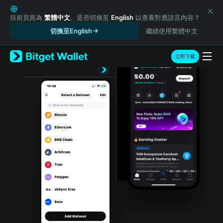
English
日本語
目前頁面為
繁體中文
。是否切換至
English
以查看對應語言內容？
Tiếng Việt
切換至English
繼續使用繁體中文
Русский
Español (Latinoamérica)
立即下載
Türkçe
Italiano
Français
Deutsch
简体中文
繁體中文
Português (Portugal)
Bahasa Indonesia
ภาษาไทย
हिन्दी
বাংলা
Español
Português (Brasil)
Español (Argentina)