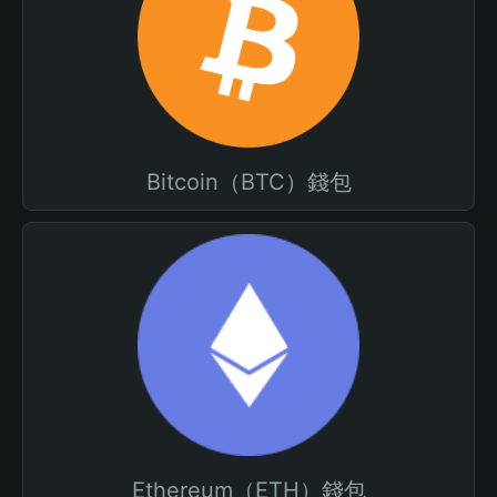
Bitcoin（BTC）錢包
Ethereum（ETH）錢包