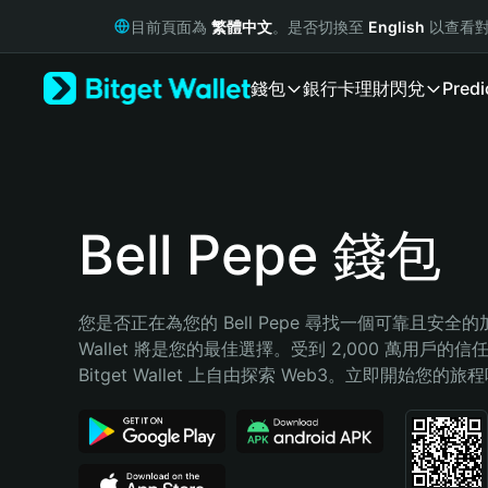
English
目前頁面為
繁體中文
。是否切換至
English
以查看對
日本語
Tiếng Việt
錢包
銀行卡
理財
閃兌
Predi
Русский
Español (Latinoamérica)
Türkçe
Italiano
Français
Deutsch
Bell Pepe 錢包
简体中文
繁體中文
Português (Portugal)
您是否正在為您的 Bell Pepe 尋找一個可靠且安全的加密
Bahasa Indonesia
Wallet 將是您的最佳選擇。受到 2,000 萬用戶的信
ภาษาไทย
Bitget Wallet 上自由探索 Web3。立即開始您的旅
हिन्दी
বাংলা
Español
Português (Brasil)
Español (Argentina)