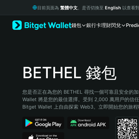
English
目前頁面為
繁體中文
。是否切換至
English
以查看對
日本語
Tiếng Việt
錢包
銀行卡
理財
閃兌
Predi
Русский
Español (Latinoamérica)
Türkçe
Italiano
Français
Deutsch
BETHEL 錢包
简体中文
繁體中文
Português (Portugal)
您是否正在為您的 BETHEL 尋找一個可靠且安全的加密錢
Bahasa Indonesia
Wallet 將是您的最佳選擇。受到 2,000 萬用戶的信
ภาษาไทย
Bitget Wallet 上自由探索 Web3。立即開始您的旅
हिन्दी
বাংলা
Español
Português (Brasil)
Español (Argentina)