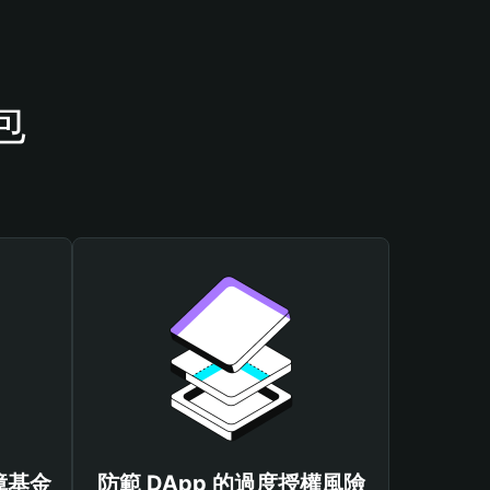
包
保障基金
防範 DApp 的過度授權風險