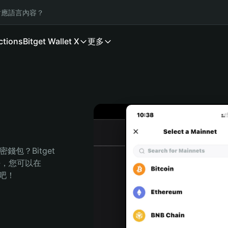
應語言內容？
ctions
Bitget Wallet X
更多
包？Bitget 
任，您可以在 
程吧！