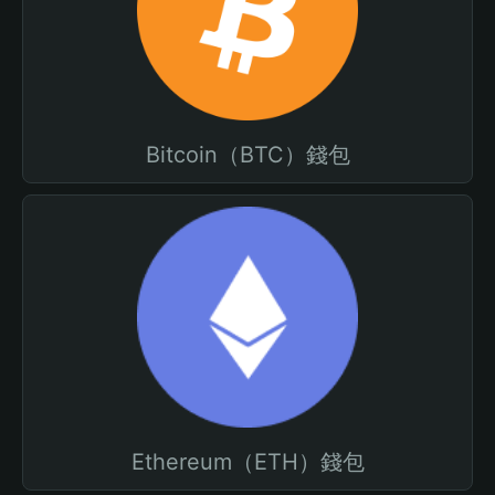
Bitcoin（BTC）錢包
Ethereum（ETH）錢包