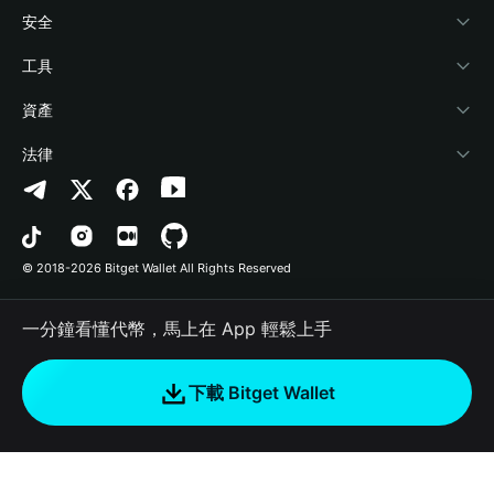
學院
Stablecoin Earn
開發者文件
安全
加密資訊
Payfi Crypto
連接錢包
風險保障基金
工具
幫助中心
Crypto Swap API
Bitget Wallet Pay
安全防護技術
快捷買幣
資產
‌聯繫我們
Altcoin Season Index
合作上架
授權檢測
Arbitrum
法律
品牌資源
Prediction Markets
合約檢測
Avalanche
隱私協議
工作機會
DApp
批次轉帳
Bitcoin
用戶使用協議
© 2018-2026 Bitget Wallet All Rights Reserved
官方渠道驗證
Trade
BNB Chain
Risk Disclosure
一分鐘看懂代幣，馬上在 App 輕鬆上手
RWA
Polygon
如何購買加密貨幣
下載 Bitget Wallet