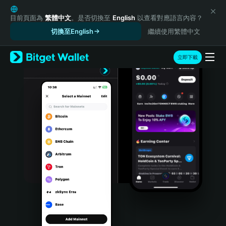
English
日本語
目前頁面為
繁體中文
。是否切換至
English
以查看對應語言內容？
Tiếng Việt
切換至English
繼續使用繁體中文
Русский
Español (Latinoamérica)
立即下載
Türkçe
Italiano
Français
Deutsch
简体中文
繁體中文
Português (Portugal)
Bahasa Indonesia
ภาษาไทย
हिन्दी
বাংলা
Español
Português (Brasil)
Español (Argentina)