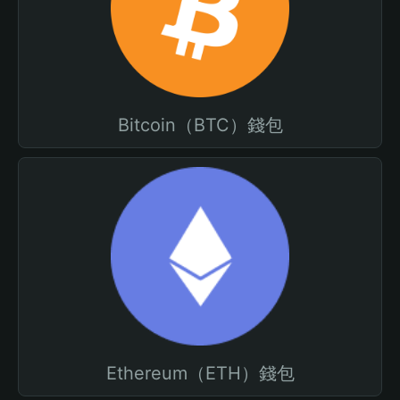
Bitcoin（BTC）錢包
Ethereum（ETH）錢包