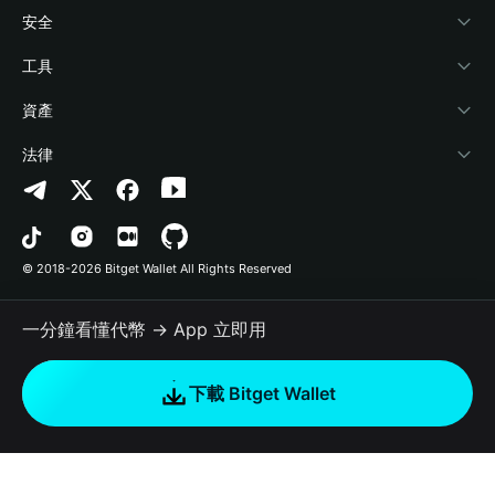
學院
Stablecoin Earn
開發者文件
安全
加密資訊
Payfi Crypto
連接錢包
風險保障基金
工具
幫助中心
Crypto Swap API
Bitget Wallet Pay
安全防護技術
快捷買幣
資產
‌聯繫我們
Altcoin Season Index
合作上架
授權檢測
Arbitrum
法律
品牌資源
Prediction Markets
合約檢測
Avalanche
隱私協議
工作機會
DApp
批次轉帳
Bitcoin
用戶使用協議
© 2018-2026 Bitget Wallet All Rights Reserved
官方渠道驗證
Trade
BNB Chain
Risk Disclosure
一分鐘看懂代幣 → App 立即用
RWA
Polygon
如何購買加密貨幣
下載 Bitget Wallet