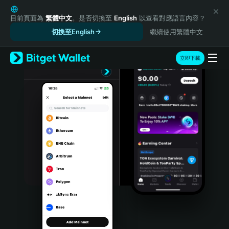
English
日本語
目前頁面為
繁體中文
。是否切換至
English
以查看對應語言內容？
Tiếng Việt
切換至English
繼續使用繁體中文
Русский
Español (Latinoamérica)
立即下載
Türkçe
Italiano
Français
Deutsch
简体中文
繁體中文
Português (Portugal)
Bahasa Indonesia
ภาษาไทย
हिन्दी
বাংলা
Español
Português (Brasil)
Español (Argentina)