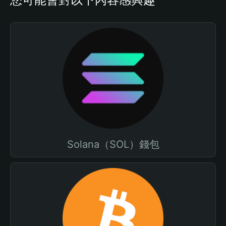
Solana（SOL）錢包