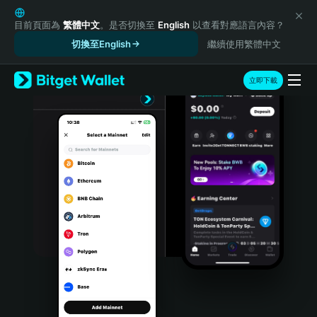
English
日本語
目前頁面為
繁體中文
。是否切換至
English
以查看對應語言內容？
Tiếng Việt
切換至English
繼續使用繁體中文
Русский
Español (Latinoamérica)
立即下載
Türkçe
Italiano
Français
Deutsch
简体中文
繁體中文
Português (Portugal)
Bahasa Indonesia
ภาษาไทย
हिन्दी
বাংলা
Español
Português (Brasil)
Español (Argentina)