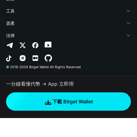
加密資訊
Payfi Crypto
連接錢包
風險保障基金
工具
幫助中心
Crypto Swap API
Bitget Wallet Pay
安全防護技術
快捷買幣
資產
‌聯繫我們
Altcoin Season Index
合作上架
授權檢測
Arbitrum
法律
品牌資源
Prediction Markets
合約檢測
Avalanche
隱私協議
工作機會
DApp
批次轉帳
Bitcoin
用戶使用協議
© 2018-2026 Bitget Wallet All Rights Reserved
官方渠道驗證
Trade
BNB Chain
Risk Disclosure
一分鐘看懂代幣 → App 立即用
RWA
Polygon
如何購買加密貨幣
下載 Bitget Wallet