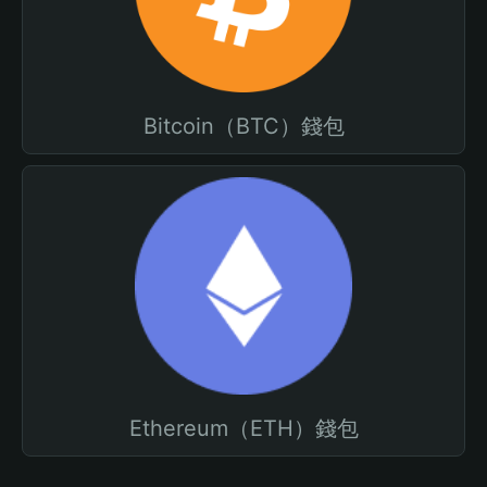
Bitcoin（BTC）錢包
Ethereum（ETH）錢包