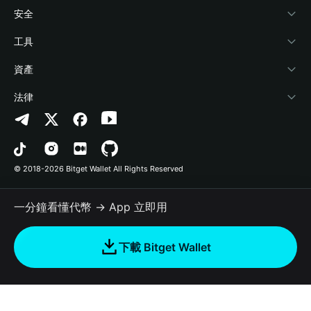
學院
Stablecoin Earn
開發者文件
安全
加密資訊
Payfi Crypto
連接錢包
風險保障基金
工具
幫助中心
Crypto Swap API
Bitget Wallet Pay
安全防護技術
快捷買幣
資產
‌聯繫我們
Altcoin Season Index
合作上架
授權檢測
Arbitrum
法律
品牌資源
Prediction Markets
合約檢測
Avalanche
隱私協議
工作機會
DApp
批次轉帳
Bitcoin
用戶使用協議
© 2018-2026 Bitget Wallet All Rights Reserved
官方渠道驗證
Trade
BNB Chain
Risk Disclosure
一分鐘看懂代幣 → App 立即用
RWA
Polygon
如何購買加密貨幣
下載 Bitget Wallet