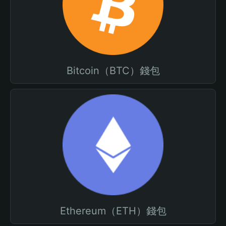
Bitcoin（BTC）錢包
Ethereum（ETH）錢包