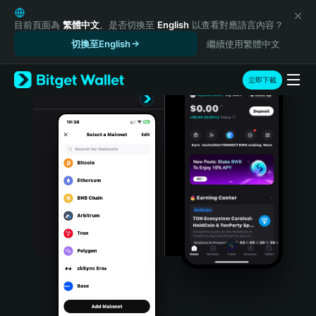
English
日本語
目前頁面為
繁體中文
。是否切換至
English
以查看對應語言內容？
Tiếng Việt
切換至English
繼續使用繁體中文
Русский
Español (Latinoamérica)
立即下載
Türkçe
Italiano
Français
Deutsch
简体中文
繁體中文
Português (Portugal)
Bahasa Indonesia
ภาษาไทย
हिन्दी
বাংলা
Español
Português (Brasil)
Español (Argentina)