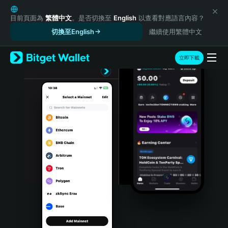
English
日本語
目前頁面為
繁體中文
。是否切換至
English
以查看對應語言內容？
Tiếng Việt
切換至English
繼續使用繁體中文
Русский
Español (Latinoamérica)
立即下載
Türkçe
Italiano
Français
Deutsch
简体中文
繁體中文
Português (Portugal)
Bahasa Indonesia
ภาษาไทย
हिन्दी
বাংলা
Español
Português (Brasil)
Español (Argentina)