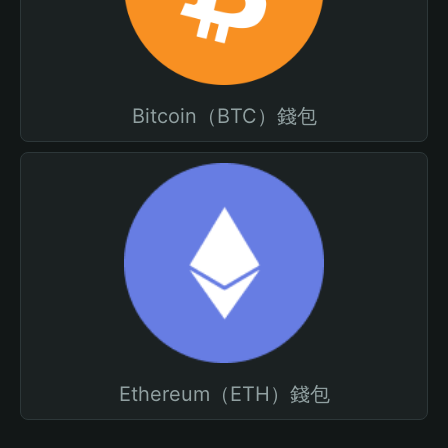
Bitcoin（BTC）錢包
Ethereum（ETH）錢包