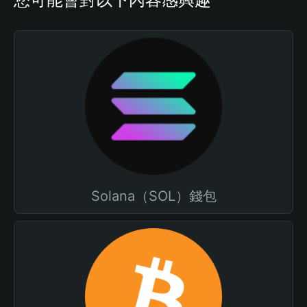
Solana（SOL）錢包