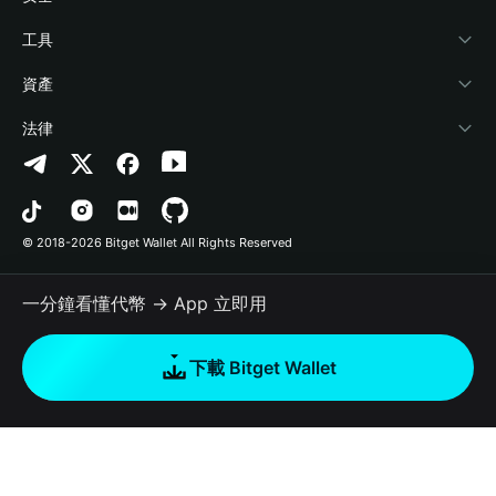
加密資訊
Payfi Crypto
連接錢包
風險保障基金
工具
幫助中心
Crypto Swap API
Bitget Wallet Pay
安全防護技術
快捷買幣
資產
‌聯繫我們
Altcoin Season Index
合作上架
授權檢測
Arbitrum
法律
品牌資源
Prediction Markets
合約檢測
Avalanche
隱私協議
工作機會
DApp
批次轉帳
Bitcoin
用戶使用協議
© 2018-2026 Bitget Wallet All Rights Reserved
官方渠道驗證
Trade
BNB Chain
Risk Disclosure
一分鐘看懂代幣 → App 立即用
RWA
Polygon
如何購買加密貨幣
下載 Bitget Wallet