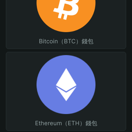
Bitcoin（BTC）錢包
Ethereum（ETH）錢包