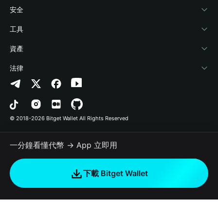
學院
Stablecoin Earn
開發者文件
安全
加密資訊
Payfi Crypto
連接錢包
風險保障基金
工具
幫助中心
Crypto Swap API
Bitget Wallet Pay
安全防護技術
快捷買幣
資產
‌聯繫我們
Altcoin Season Index
合作上架
授權檢測
Arbitrum
法律
品牌資源
Prediction Markets
合約檢測
Avalanche
隱私協議
工作機會
DApp
批次轉帳
Bitcoin
用戶使用協議
© 2018-2026 Bitget Wallet All Rights Reserved
官方渠道驗證
Trade
BNB Chain
Risk Disclosure
一分鐘看懂代幣 → App 立即用
RWA
Polygon
如何購買加密貨幣
下載 Bitget Wallet