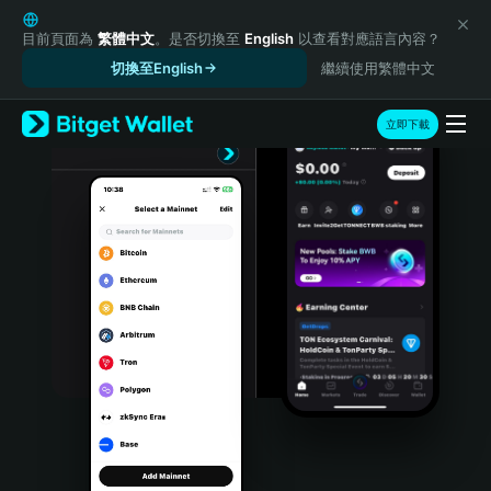
English
日本語
目前頁面為
繁體中文
。是否切換至
English
以查看對應語言內容？
Tiếng Việt
切換至English
繼續使用繁體中文
Русский
Español (Latinoamérica)
立即下載
Türkçe
Italiano
Français
Deutsch
简体中文
繁體中文
Português (Portugal)
Bahasa Indonesia
ภาษาไทย
हिन्दी
বাংলা
Español
Português (Brasil)
Español (Argentina)