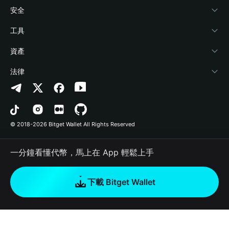
學院
Stablecoin Earn
開發者文件
安全
加密資訊
Payfi Crypto
連接錢包
風險保障基金
工具
幫助中心
Crypto Swap API
Bitget Wallet Pay
安全防護技術
快捷買幣
資產
‌聯繫我們
Altcoin Season Index
合作上架
授權檢測
Arbitrum
法律
品牌資源
Prediction Markets
合約檢測
Avalanche
隱私協議
工作機會
DApp
批次轉帳
Bitcoin
用戶使用協議
© 2018-2026 Bitget Wallet All Rights Reserved
官方渠道驗證
Trade
BNB Chain
Risk Disclosure
一分鐘看懂代幣，馬上在 App 輕鬆上手
RWA
Polygon
如何購買加密貨幣
下載 Bitget Wallet