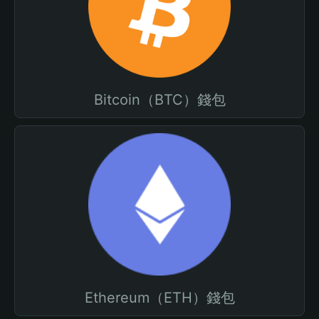
Bitcoin（BTC）錢包
Ethereum（ETH）錢包