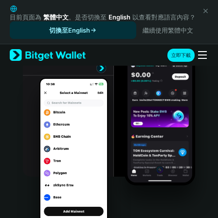
English
日本語
目前頁面為
繁體中文
。是否切換至
English
以查看對應語言內容？
Tiếng Việt
切換至English
繼續使用繁體中文
Русский
Español (Latinoamérica)
立即下載
Türkçe
Italiano
Français
Deutsch
简体中文
繁體中文
Português (Portugal)
Bahasa Indonesia
ภาษาไทย
हिन्दी
বাংলা
Español
Português (Brasil)
Español (Argentina)