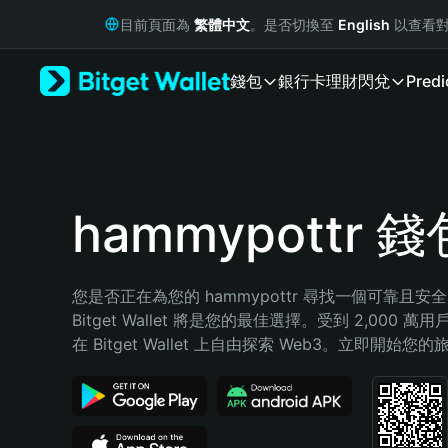
English
目前頁面為
繁體中文
。是否切換至
English
以查看對
日本語
Tiếng Việt
錢包
銀行卡
理財
閃兌
Predi
Русский
Español (Latinoamérica)
Türkçe
Italiano
Français
Deutsch
hammypottr 錢
简体中文
繁體中文
Português (Portugal)
您是否正在為您的 hammypottr 尋找一個可靠且
Bahasa Indonesia
Bitget Wallet 將是您的最佳選擇。受到 2,000 
ภาษาไทย
在 Bitget Wallet 上自由探索 Web3。立即開始您
हिन्दी
বাংলা
Español
Português (Brasil)
Español (Argentina)