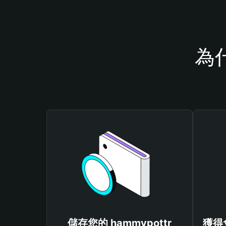
為什
儲存您的 hammypottr
獲得免