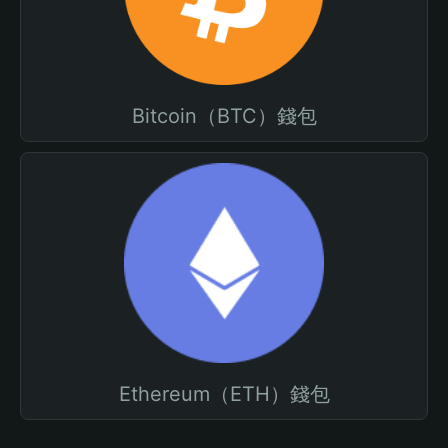
Bitcoin（BTC）錢包
Ethereum（ETH）錢包