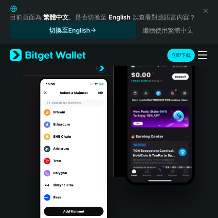
English
日本語
目前頁面為
繁體中文
。是否切換至
English
以查看對應語言內容？
Tiếng Việt
切換至English
繼續使用繁體中文
Русский
Español (Latinoamérica)
立即下載
Türkçe
Italiano
Français
Deutsch
简体中文
繁體中文
Português (Portugal)
Bahasa Indonesia
ภาษาไทย
हिन्दी
বাংলা
Español
Português (Brasil)
Español (Argentina)