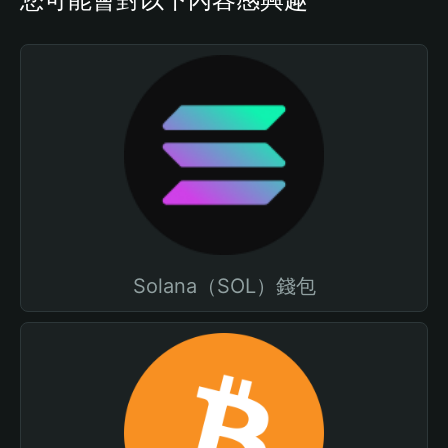
Solana（SOL）錢包