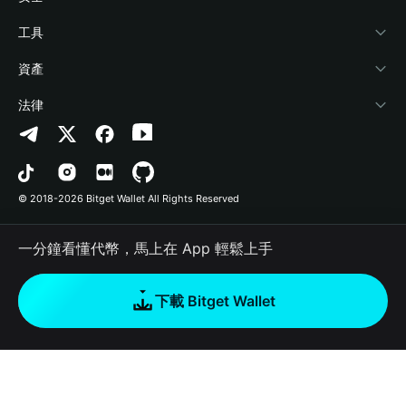
加密資訊
Payfi Crypto
連接錢包
風險保障基金
工具
幫助中心
Crypto Swap API
Bitget Wallet Pay
安全防護技術
快捷買幣
資產
‌聯繫我們
Altcoin Season Index
合作上架
授權檢測
Arbitrum
法律
品牌資源
Prediction Markets
合約檢測
Avalanche
隱私協議
工作機會
DApp
批次轉帳
Bitcoin
用戶使用協議
© 2018-2026 Bitget Wallet All Rights Reserved
官方渠道驗證
Trade
BNB Chain
Risk Disclosure
一分鐘看懂代幣，馬上在 App 輕鬆上手
RWA
Polygon
如何購買加密貨幣
下載 Bitget Wallet