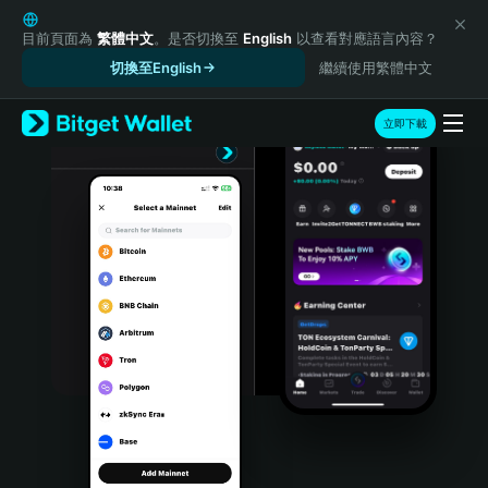
English
日本語
目前頁面為
繁體中文
。是否切換至
English
以查看對應語言內容？
Tiếng Việt
切換至English
繼續使用繁體中文
Русский
Español (Latinoamérica)
立即下載
Türkçe
Italiano
Français
Deutsch
简体中文
繁體中文
Português (Portugal)
Bahasa Indonesia
ภาษาไทย
हिन्दी
বাংলা
Español
Português (Brasil)
Español (Argentina)