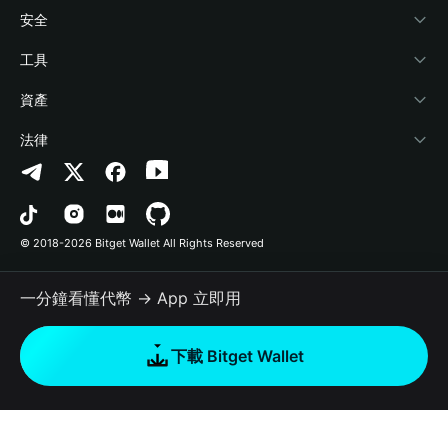
學院
Stablecoin Earn
開發者文件
安全
加密資訊
Payfi Crypto
連接錢包
風險保障基金
工具
幫助中心
Crypto Swap API
Bitget Wallet Pay
安全防護技術
快捷買幣
資產
‌聯繫我們
Altcoin Season Index
合作上架
授權檢測
Arbitrum
法律
品牌資源
Prediction Markets
合約檢測
Avalanche
隱私協議
工作機會
DApp
批次轉帳
Bitcoin
用戶使用協議
© 2018-2026 Bitget Wallet All Rights Reserved
官方渠道驗證
Trade
BNB Chain
Risk Disclosure
一分鐘看懂代幣 → App 立即用
RWA
Polygon
如何購買加密貨幣
下載 Bitget Wallet