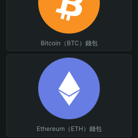
Bitcoin（BTC）錢包
Ethereum（ETH）錢包