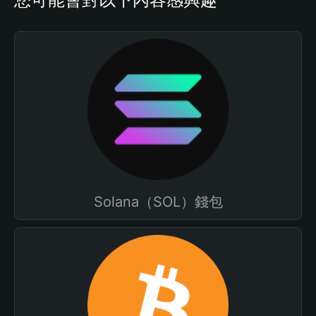
Solana（SOL）錢包