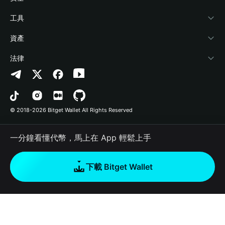
加密資訊
Payfi Crypto
連接錢包
風險保障基金
工具
幫助中心
Crypto Swap API
Bitget Wallet Pay
安全防護技術
快捷買幣
資產
‌聯繫我們
Altcoin Season Index
合作上架
授權檢測
Arbitrum
法律
品牌資源
Prediction Markets
合約檢測
Avalanche
隱私協議
工作機會
DApp
批次轉帳
Bitcoin
用戶使用協議
© 2018-2026 Bitget Wallet All Rights Reserved
官方渠道驗證
Trade
BNB Chain
Risk Disclosure
一分鐘看懂代幣，馬上在 App 輕鬆上手
RWA
Polygon
如何購買加密貨幣
下載 Bitget Wallet