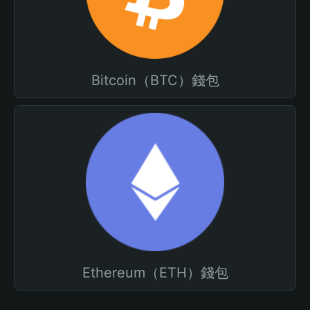
Bitcoin（BTC）錢包
Ethereum（ETH）錢包