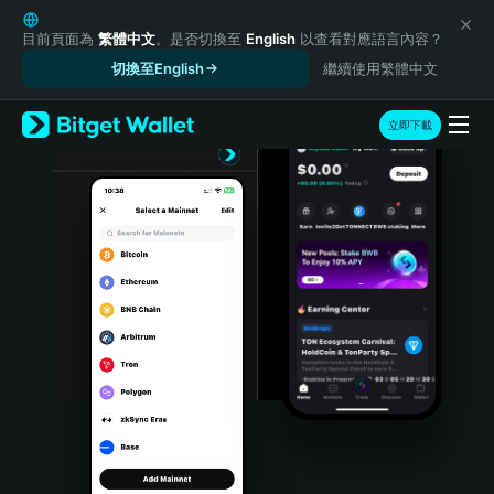
English
日本語
目前頁面為
繁體中文
。是否切換至
English
以查看對應語言內容？
Tiếng Việt
切換至English
繼續使用繁體中文
Русский
Español (Latinoamérica)
立即下載
Türkçe
Italiano
Français
Deutsch
简体中文
繁體中文
Português (Portugal)
Bahasa Indonesia
ภาษาไทย
हिन्दी
বাংলা
Español
Português (Brasil)
Español (Argentina)