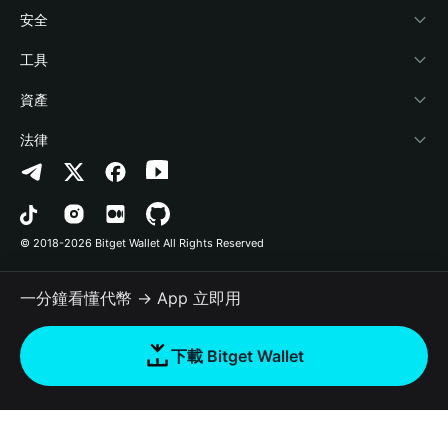
學院
Stablecoin Earn
開發者文件
安全
加密資訊
Payfi Crypto
連接錢包
風險保障基金
工具
幫助中心
Crypto Swap API
Bitget Wallet Pay
安全防護技術
快捷買幣
資產
‌聯繫我們
Altcoin Season Index
合作上架
授權檢測
Arbitrum
法律
品牌資源
Prediction Markets
合約檢測
Avalanche
隱私協議
工作機會
DApp
批次轉帳
Bitcoin
用戶使用協議
© 2018-2026 Bitget Wallet All Rights Reserved
官方渠道驗證
Trade
BNB Chain
Risk Disclosure
一分鐘看懂代幣 → App 立即用
RWA
Polygon
如何購買加密貨幣
下載 Bitget Wallet