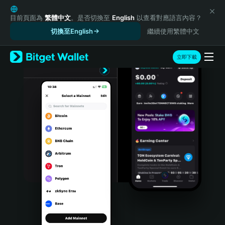
English
日本語
目前頁面為
繁體中文
。是否切換至
English
以查看對應語言內容？
Tiếng Việt
切換至English
繼續使用繁體中文
Русский
Español (Latinoamérica)
立即下載
Türkçe
Italiano
Français
Deutsch
简体中文
繁體中文
Português (Portugal)
Bahasa Indonesia
ภาษาไทย
हिन्दी
বাংলা
Español
Português (Brasil)
Español (Argentina)