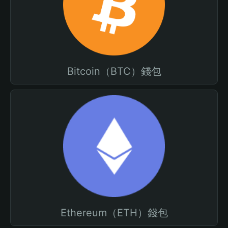
Bitcoin（BTC）錢包
Ethereum（ETH）錢包