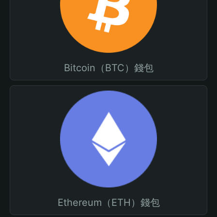
Bitcoin（BTC）錢包
Ethereum（ETH）錢包