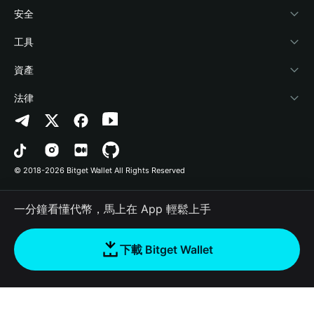
學院
Stablecoin Earn
開發者文件
安全
加密資訊
Payfi Crypto
連接錢包
風險保障基金
工具
幫助中心
Crypto Swap API
Bitget Wallet Pay
安全防護技術
快捷買幣
資產
‌聯繫我們
Altcoin Season Index
合作上架
授權檢測
Arbitrum
法律
品牌資源
Prediction Markets
合約檢測
Avalanche
隱私協議
工作機會
DApp
批次轉帳
Bitcoin
用戶使用協議
© 2018-2026 Bitget Wallet All Rights Reserved
官方渠道驗證
Trade
BNB Chain
Risk Disclosure
一分鐘看懂代幣，馬上在 App 輕鬆上手
RWA
Polygon
如何購買加密貨幣
下載 Bitget Wallet