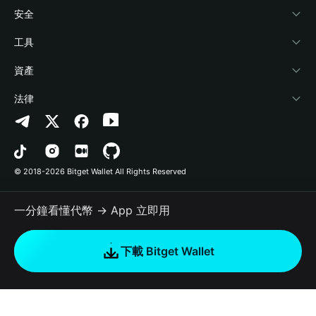
學院
Stablecoin Earn
開發者文件
安全
加密資訊
Payfi Crypto
連接錢包
風險保障基金
工具
幫助中心
Crypto Swap API
Bitget Wallet Pay
安全防護技術
快捷買幣
資產
‌聯繫我們
Altcoin Season Index
合作上架
授權檢測
Arbitrum
法律
品牌資源
Prediction Markets
合約檢測
Avalanche
隱私協議
工作機會
DApp
批次轉帳
Bitcoin
用戶使用協議
© 2018-2026 Bitget Wallet All Rights Reserved
官方渠道驗證
Trade
BNB Chain
Risk Disclosure
一分鐘看懂代幣 → App 立即用
RWA
Polygon
如何購買加密貨幣
下載 Bitget Wallet