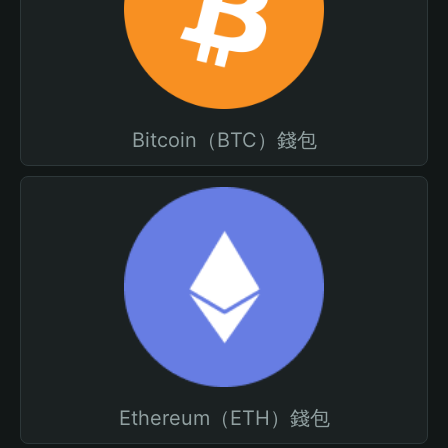
Bitcoin（BTC）錢包
Ethereum（ETH）錢包