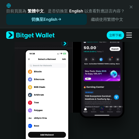
English
日本語
目前頁面為
繁體中文
。是否切換至
English
以查看對應語言內容？
Tiếng Việt
切換至English
繼續使用繁體中文
Русский
Español (Latinoamérica)
立即下載
Türkçe
Italiano
Français
Deutsch
简体中文
繁體中文
Português (Portugal)
Bahasa Indonesia
ภาษาไทย
हिन्दी
বাংলা
Español
Português (Brasil)
Español (Argentina)