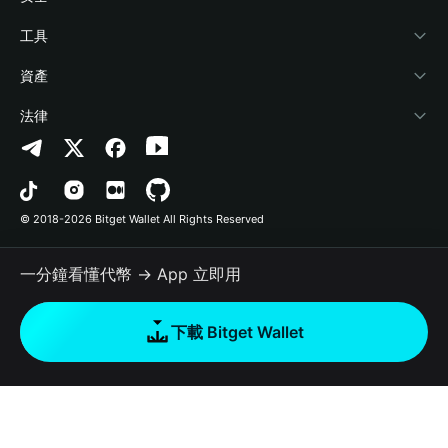
加密資訊
Payfi Crypto
連接錢包
風險保障基金
工具
幫助中心
Crypto Swap API
Bitget Wallet Pay
安全防護技術
快捷買幣
資產
‌聯繫我們
Altcoin Season Index
合作上架
授權檢測
Arbitrum
法律
品牌資源
Prediction Markets
合約檢測
Avalanche
隱私協議
工作機會
DApp
批次轉帳
Bitcoin
用戶使用協議
© 2018-2026 Bitget Wallet All Rights Reserved
官方渠道驗證
Trade
BNB Chain
Risk Disclosure
一分鐘看懂代幣 → App 立即用
RWA
Polygon
如何購買加密貨幣
下載 Bitget Wallet