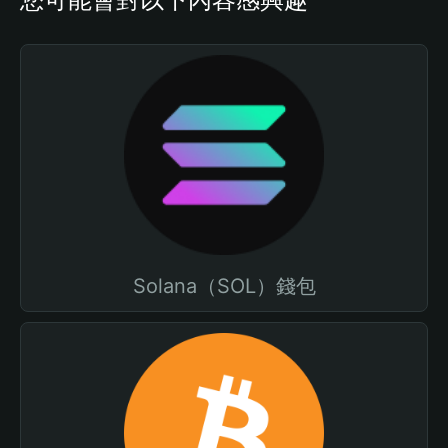
Solana（SOL）錢包