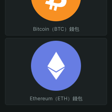
Bitcoin（BTC）錢包
Ethereum（ETH）錢包