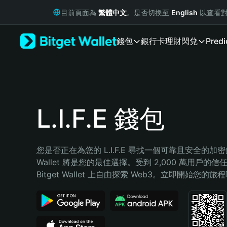
English
目前頁面為
繁體中文
。是否切換至
English
以查看對
日本語
Tiếng Việt
錢包
銀行卡
理財
閃兌
Predi
Русский
Español (Latinoamérica)
Türkçe
Italiano
Français
Deutsch
L.I.F.E 錢包
简体中文
繁體中文
Português (Portugal)
您是否正在為您的 L.I.F.E 尋找一個可靠且安全的加密錢包
Bahasa Indonesia
Wallet 將是您的最佳選擇。受到 2,000 萬用戶的信
ภาษาไทย
Bitget Wallet 上自由探索 Web3。立即開始您的旅
हिन्दी
বাংলা
Español
Português (Brasil)
Español (Argentina)