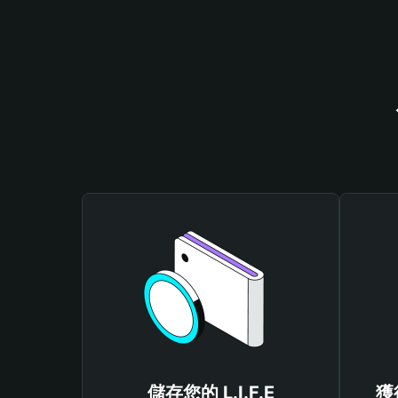
儲存您的 L.I.F.E
獲