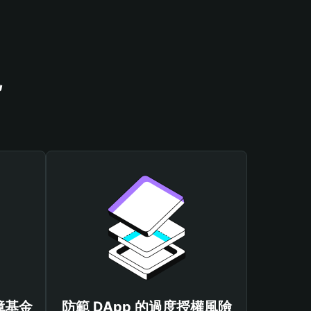
包
保障基金
防範 DApp 的過度授權風險