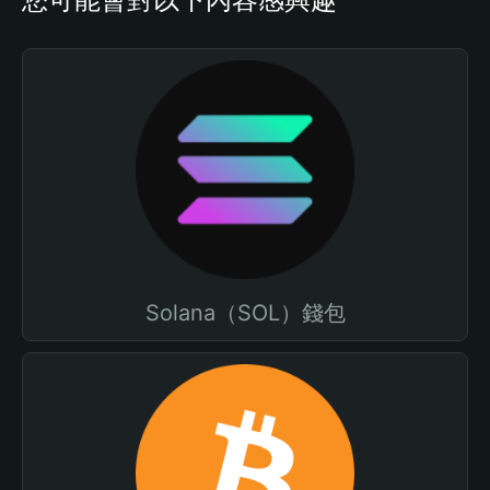
Solana（SOL）錢包