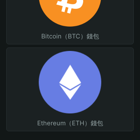
Bitcoin（BTC）錢包
Ethereum（ETH）錢包