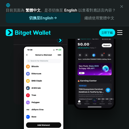
English
日本語
目前頁面為
繁體中文
。是否切換至
English
以查看對應語言內容？
Tiếng Việt
切換至English
繼續使用繁體中文
Русский
Español (Latinoamérica)
立即下載
Türkçe
Italiano
Français
Deutsch
简体中文
繁體中文
Português (Portugal)
Bahasa Indonesia
ภาษาไทย
हिन्दी
বাংলা
Español
Português (Brasil)
Español (Argentina)