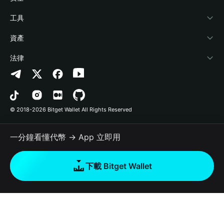
加密資訊
Payfi Crypto
連接錢包
風險保障基金
工具
幫助中心
Crypto Swap API
Bitget Wallet Pay
安全防護技術
快捷買幣
資產
‌聯繫我們
Altcoin Season Index
合作上架
授權檢測
Arbitrum
法律
品牌資源
Prediction Markets
合約檢測
Avalanche
隱私協議
工作機會
DApp
批次轉帳
Bitcoin
用戶使用協議
© 2018-2026 Bitget Wallet All Rights Reserved
官方渠道驗證
Trade
BNB Chain
Risk Disclosure
一分鐘看懂代幣 → App 立即用
RWA
Polygon
如何購買加密貨幣
下載 Bitget Wallet