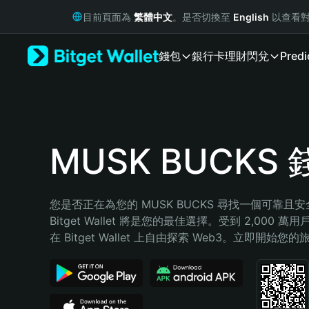
English
目前頁面為
繁體中文
。是否切換至
English
以查看對
日本語
Tiếng Việt
錢包
銀行卡
理財
閃兌
Predi
Русский
Español (Latinoamérica)
Türkçe
Italiano
Français
Deutsch
MUSK BUCKS
简体中文
繁體中文
Português (Portugal)
您是否正在為您的 MUSK BUCKS 尋找一個可靠且
Bahasa Indonesia
Bitget Wallet 將是您的最佳選擇。受到 2,000 
ภาษาไทย
在 Bitget Wallet 上自由探索 Web3。立即開始您
हिन्दी
বাংলা
Español
Português (Brasil)
Español (Argentina)