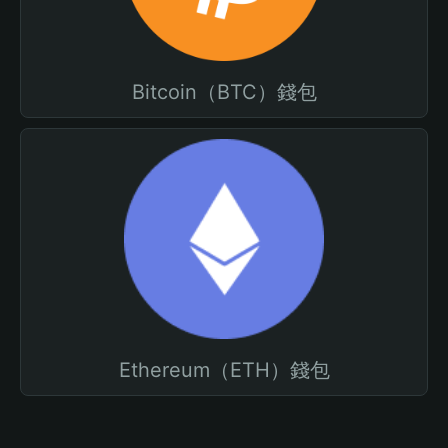
Bitcoin（BTC）錢包
Ethereum（ETH）錢包