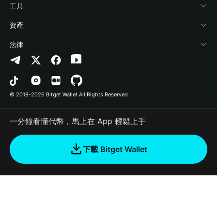
加密資訊
Payfi Crypto
連接錢包
風險保障基金
工具
幫助中心
Crypto Swap API
Bitget Wallet Pay
安全防護技術
快捷買幣
資產
‌聯繫我們
Altcoin Season Index
合作上架
授權檢測
Arbitrum
法律
品牌資源
Prediction Markets
合約檢測
Avalanche
隱私協議
工作機會
DApp
批次轉帳
Bitcoin
用戶使用協議
© 2018-2026 Bitget Wallet All Rights Reserved
官方渠道驗證
Trade
BNB Chain
Risk Disclosure
一分鐘看懂代幣，馬上在 App 輕鬆上手
RWA
Polygon
如何購買加密貨幣
下載 Bitget Wallet