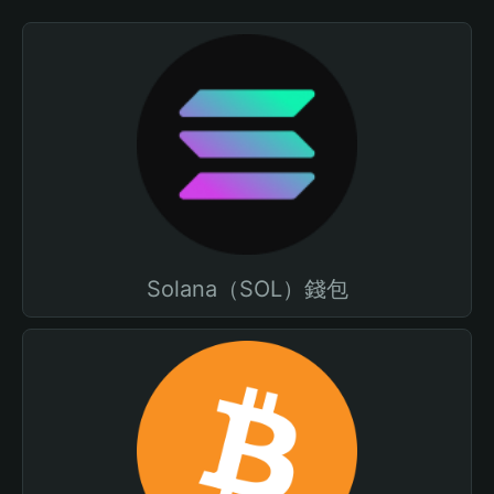
Solana（SOL）錢包