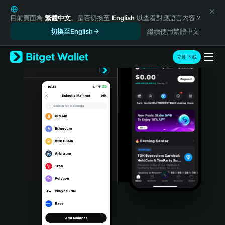
English
日本語
目前頁面為
繁體中文
。是否切換至
English
以查看對應語言內容？
Tiếng Việt
切換至English
繼續使用繁體中文
Русский
Español (Latinoamérica)
立即下載
Türkçe
Italiano
Français
Deutsch
简体中文
繁體中文
Português (Portugal)
Bahasa Indonesia
ภาษาไทย
हिन्दी
বাংলা
Español
Português (Brasil)
Español (Argentina)