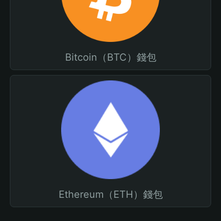
Bitcoin（BTC）錢包
Ethereum（ETH）錢包