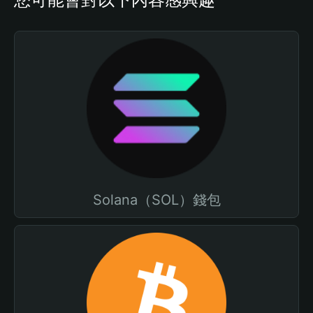
Solana（SOL）錢包