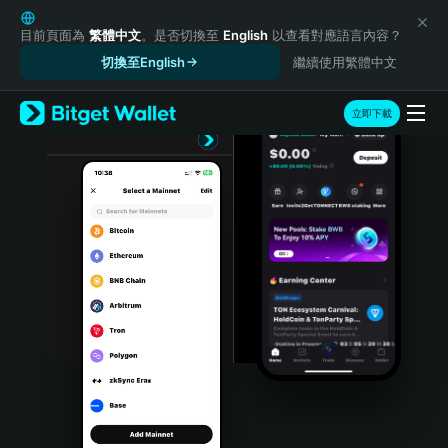
English
日本語
目前頁面為
繁體中文
。是否切換至
English
以查看對應語言內容？
Tiếng Việt
切換至English
繼續使用繁體中文
Русский
Español (Latinoamérica)
立即下載
Türkçe
Italiano
Français
Deutsch
简体中文
繁體中文
Português (Portugal)
Bahasa Indonesia
ภาษาไทย
हिन्दी
বাংলা
Español
Português (Brasil)
Español (Argentina)