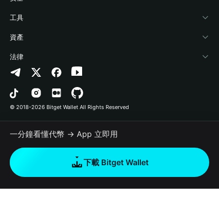
加密資訊
Payfi Crypto
連接錢包
風險保障基金
工具
幫助中心
Crypto Swap API
Bitget Wallet Pay
安全防護技術
快捷買幣
資產
‌聯繫我們
Altcoin Season Index
合作上架
授權檢測
Arbitrum
法律
品牌資源
Prediction Markets
合約檢測
Avalanche
隱私協議
工作機會
DApp
批次轉帳
Bitcoin
用戶使用協議
© 2018-2026 Bitget Wallet All Rights Reserved
官方渠道驗證
Trade
BNB Chain
Risk Disclosure
一分鐘看懂代幣 → App 立即用
RWA
Polygon
如何購買加密貨幣
下載 Bitget Wallet