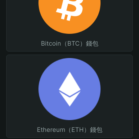
Bitcoin（BTC）錢包
Ethereum（ETH）錢包