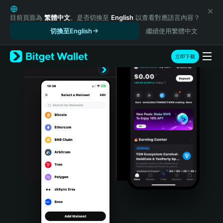
English
日本語
目前頁面為
繁體中文
。是否切換至
English
以查看對應語言內容？
Tiếng Việt
切換至English
繼續使用繁體中文
Русский
Español (Latinoamérica)
立即下載
Türkçe
Italiano
Français
Deutsch
简体中文
繁體中文
Português (Portugal)
Bahasa Indonesia
ภาษาไทย
हिन्दी
বাংলা
Español
Português (Brasil)
Español (Argentina)