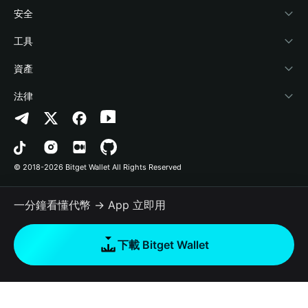
學院
Stablecoin Earn
開發者文件
安全
加密資訊
Payfi Crypto
連接錢包
風險保障基金
工具
幫助中心
Crypto Swap API
Bitget Wallet Pay
安全防護技術
快捷買幣
資產
‌聯繫我們
Altcoin Season Index
合作上架
授權檢測
Arbitrum
法律
品牌資源
Prediction Markets
合約檢測
Avalanche
隱私協議
工作機會
DApp
批次轉帳
Bitcoin
用戶使用協議
© 2018-2026 Bitget Wallet All Rights Reserved
官方渠道驗證
Trade
BNB Chain
Risk Disclosure
一分鐘看懂代幣 → App 立即用
RWA
Polygon
如何購買加密貨幣
下載 Bitget Wallet