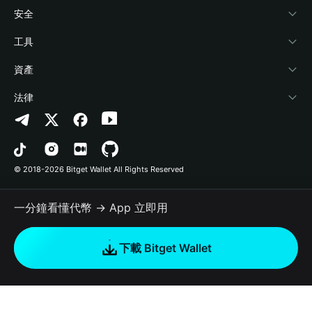
學院
Stablecoin Earn
開發者文件
安全
加密資訊
Payfi Crypto
連接錢包
風險保障基金
工具
幫助中心
Crypto Swap API
Bitget Wallet Pay
安全防護技術
快捷買幣
資產
‌聯繫我們
Altcoin Season Index
合作上架
授權檢測
Arbitrum
法律
品牌資源
Prediction Markets
合約檢測
Avalanche
隱私協議
工作機會
DApp
批次轉帳
Bitcoin
用戶使用協議
© 2018-2026 Bitget Wallet All Rights Reserved
官方渠道驗證
Trade
BNB Chain
Risk Disclosure
一分鐘看懂代幣 → App 立即用
RWA
Polygon
如何購買加密貨幣
下載 Bitget Wallet