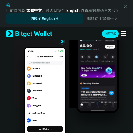
English
日本語
目前頁面為
繁體中文
。是否切換至
English
以查看對應語言內容？
Tiếng Việt
切換至English
繼續使用繁體中文
Русский
Español (Latinoamérica)
立即下載
Türkçe
Italiano
Français
Deutsch
简体中文
繁體中文
Português (Portugal)
Bahasa Indonesia
ภาษาไทย
हिन्दी
বাংলা
Español
Português (Brasil)
Español (Argentina)