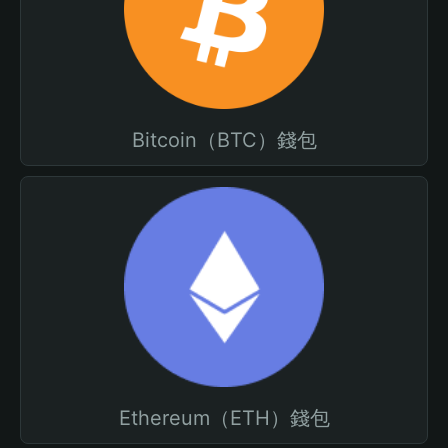
Bitcoin（BTC）錢包
Ethereum（ETH）錢包