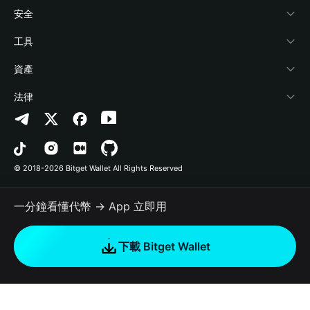
學院
Stablecoin Earn
開發者文件
安全
加密資訊
Payfi Crypto
連接錢包
風險保障基金
工具
幫助中心
Crypto Swap API
Bitget Wallet Pay
安全防護技術
快捷買幣
資產
‌聯繫我們
Altcoin Season Index
合作上架
授權檢測
Arbitrum
法律
品牌資源
Prediction Markets
合約檢測
Avalanche
隱私協議
工作機會
DApp
批次轉帳
Bitcoin
用戶使用協議
© 2018-2026 Bitget Wallet All Rights Reserved
官方渠道驗證
Trade
BNB Chain
Risk Disclosure
一分鐘看懂代幣 → App 立即用
RWA
Polygon
如何購買加密貨幣
下載 Bitget Wallet