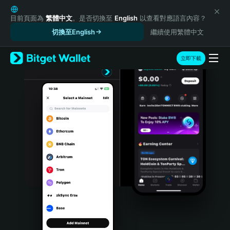
English
日本語
目前頁面為
繁體中文
。是否切換至
English
以查看對應語言內容？
Tiếng Việt
切換至English
繼續使用繁體中文
Русский
Español (Latinoamérica)
立即下載
Türkçe
Italiano
Français
Deutsch
简体中文
繁體中文
Português (Portugal)
Bahasa Indonesia
ภาษาไทย
हिन्दी
বাংলা
Español
Português (Brasil)
Español (Argentina)