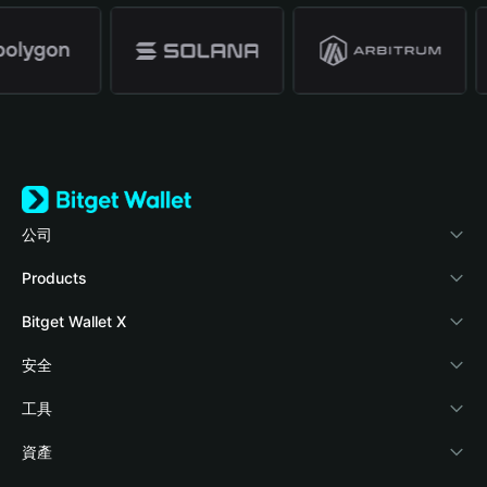
公司
關於 Bitget Wallet
Products
部落格
Crypto Card
Bitget Wallet X
學院
Stablecoin Earn
開發者文件
安全
加密資訊
Payfi Crypto
連接錢包
風險保障基金
工具
幫助中心
Crypto Swap API
Bitget Wallet Pay
安全防護技術
快捷買幣
資產