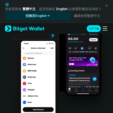
English
日本語
目前頁面為
繁體中文
。是否切換至
English
以查看對應語言內容？
Tiếng Việt
切換至English
繼續使用繁體中文
Русский
Español (Latinoamérica)
立即下載
Türkçe
Italiano
Français
Deutsch
简体中文
繁體中文
Português (Portugal)
Bahasa Indonesia
ภาษาไทย
हिन्दी
বাংলা
Español
Português (Brasil)
Español (Argentina)