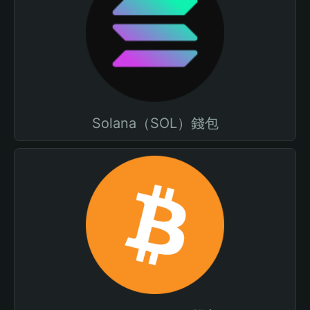
Solana（SOL）錢包