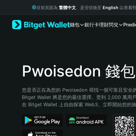
English
目前頁面為
繁體中文
。是否切換至
English
以查看對
日本語
Tiếng Việt
錢包
銀行卡
理財
閃兌
Predi
Русский
Español (Latinoamérica)
Türkçe
Italiano
Français
Deutsch
Pwoisedon 錢包
简体中文
繁體中文
Português (Portugal)
您是否正在為您的 Pwoisedon 尋找一個可靠且安
Bahasa Indonesia
Bitget Wallet 將是您的最佳選擇。受到 2,000 
ภาษาไทย
在 Bitget Wallet 上自由探索 Web3。立即開始您
हिन्दी
বাংলা
Español
Português (Brasil)
Español (Argentina)