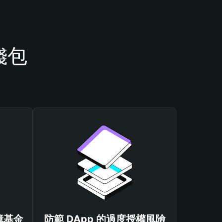
錢包
保障基金
防範 DApp 的過度授權風險