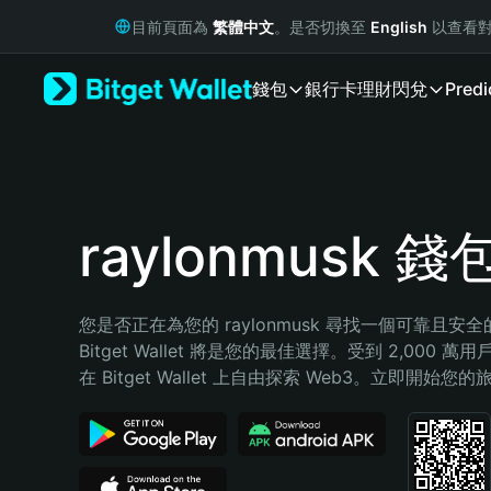
English
目前頁面為
繁體中文
。是否切換至
English
以查看對
日本語
Tiếng Việt
錢包
銀行卡
理財
閃兌
Predi
Русский
Español (Latinoamérica)
Türkçe
Italiano
Français
Deutsch
raylonmusk 錢
简体中文
繁體中文
Português (Portugal)
您是否正在為您的 raylonmusk 尋找一個可靠且安
Bahasa Indonesia
Bitget Wallet 將是您的最佳選擇。受到 2,000 
ภาษาไทย
在 Bitget Wallet 上自由探索 Web3。立即開始您
हिन्दी
বাংলা
Español
Português (Brasil)
Español (Argentina)