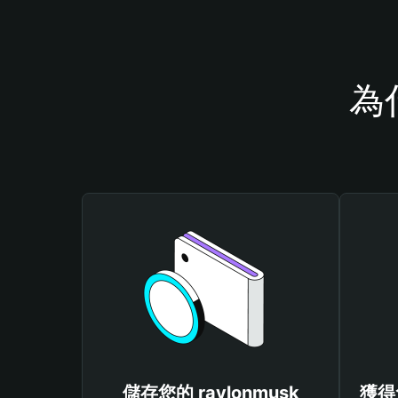
為
儲存您的 raylonmusk
獲得免