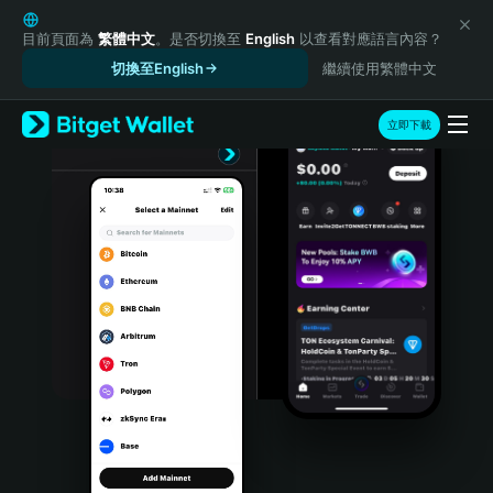
English
日本語
目前頁面為
繁體中文
。是否切換至
English
以查看對應語言內容？
Tiếng Việt
切換至English
繼續使用繁體中文
Русский
Español (Latinoamérica)
立即下載
Türkçe
Italiano
Français
Deutsch
简体中文
繁體中文
Português (Portugal)
Bahasa Indonesia
ภาษาไทย
हिन्दी
বাংলা
Español
Português (Brasil)
Español (Argentina)