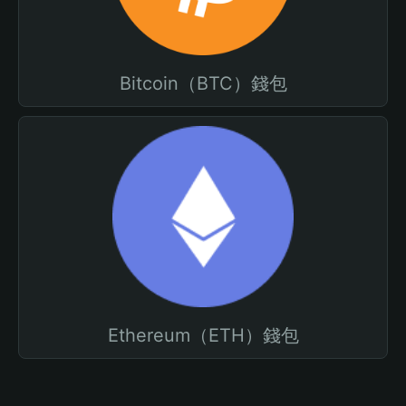
Bitcoin（BTC）錢包
Ethereum（ETH）錢包