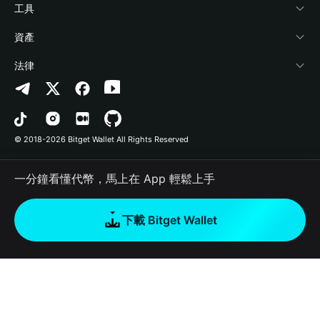
加密資訊
Payfi Crypto
連接錢包
風險保障基金
工具
幫助中心
Crypto Swap API
Bitget Wallet Pay
安全防護技術
快捷買幣
資產
‌聯繫我們
Altcoin Season Index
合作上架
授權檢測
Arbitrum
法律
品牌資源
Prediction Markets
合約檢測
Avalanche
隱私協議
工作機會
DApp
批次轉帳
Bitcoin
用戶使用協議
© 2018-2026 Bitget Wallet All Rights Reserved
官方渠道驗證
Trade
BNB Chain
Risk Disclosure
一分鐘看懂代幣，馬上在 App 輕鬆上手
RWA
Polygon
如何購買加密貨幣
下載 Bitget Wallet