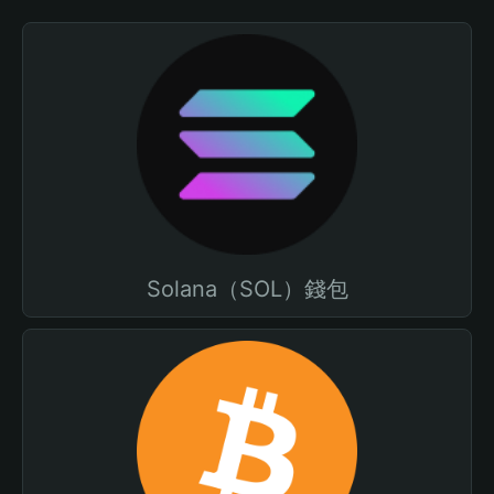
Solana（SOL）錢包