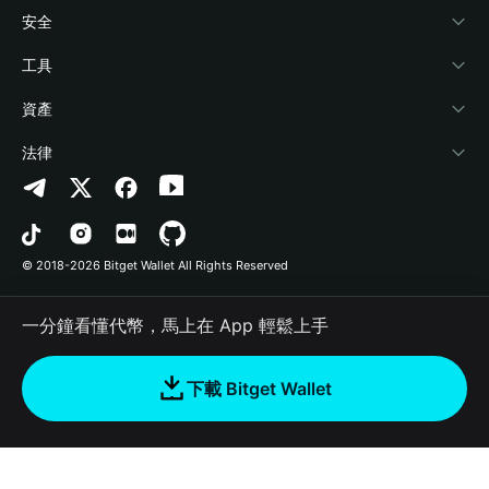
學院
Stablecoin Earn
開發者文件
安全
加密資訊
Payfi Crypto
連接錢包
風險保障基金
工具
幫助中心
Crypto Swap API
Bitget Wallet Pay
安全防護技術
快捷買幣
資產
‌聯繫我們
Altcoin Season Index
合作上架
授權檢測
Arbitrum
法律
品牌資源
Prediction Markets
合約檢測
Avalanche
隱私協議
工作機會
DApp
批次轉帳
Bitcoin
用戶使用協議
© 2018-2026 Bitget Wallet All Rights Reserved
官方渠道驗證
Trade
BNB Chain
Risk Disclosure
一分鐘看懂代幣，馬上在 App 輕鬆上手
RWA
Polygon
如何購買加密貨幣
下載 Bitget Wallet