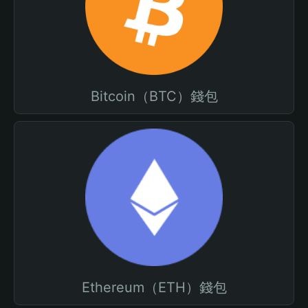
Bitcoin（BTC）錢包
Ethereum（ETH）錢包