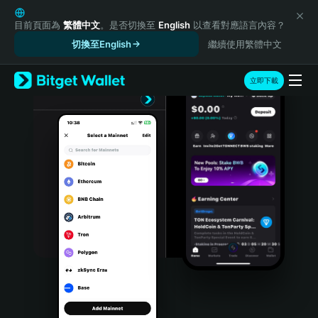
English
日本語
目前頁面為
繁體中文
。是否切換至
English
以查看對應語言內容？
Tiếng Việt
切換至English
繼續使用繁體中文
Русский
Español (Latinoamérica)
立即下載
Türkçe
Italiano
Français
Deutsch
简体中文
繁體中文
Português (Portugal)
Bahasa Indonesia
ภาษาไทย
हिन्दी
বাংলা
Español
Português (Brasil)
Español (Argentina)