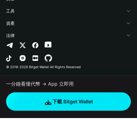
加密資訊
Payfi Crypto
連接錢包
風險保障基金
工具
幫助中心
Crypto Swap API
Bitget Wallet Pay
安全防護技術
快捷買幣
資產
‌聯繫我們
Altcoin Season Index
合作上架
授權檢測
Arbitrum
法律
品牌資源
Prediction Markets
合約檢測
Avalanche
隱私協議
工作機會
DApp
批次轉帳
Bitcoin
用戶使用協議
© 2018-2026 Bitget Wallet All Rights Reserved
官方渠道驗證
Trade
BNB Chain
Risk Disclosure
一分鐘看懂代幣 → App 立即用
RWA
Polygon
如何購買加密貨幣
下載 Bitget Wallet