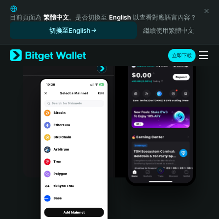
English
日本語
目前頁面為
繁體中文
。是否切換至
English
以查看對應語言內容？
Tiếng Việt
切換至English
繼續使用繁體中文
Русский
Español (Latinoamérica)
立即下載
Türkçe
Italiano
Français
Deutsch
简体中文
繁體中文
Português (Portugal)
Bahasa Indonesia
ภาษาไทย
हिन्दी
বাংলা
Español
Português (Brasil)
Español (Argentina)