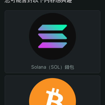
Solana（SOL）錢包