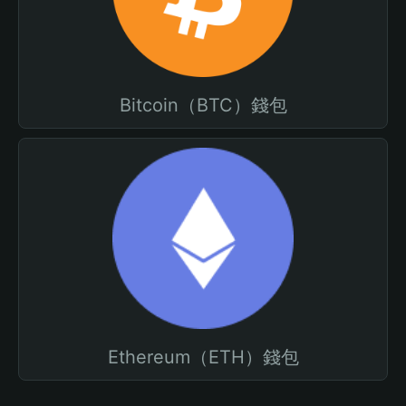
Bitcoin（BTC）錢包
Ethereum（ETH）錢包