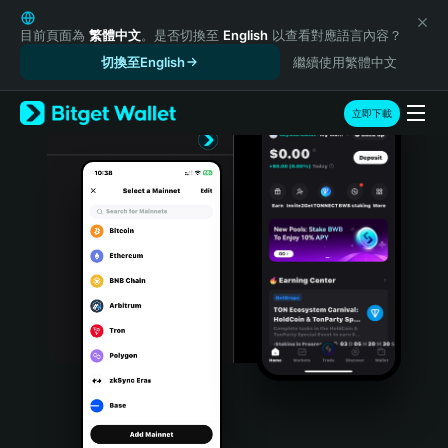
English
日本語
目前頁面為
繁體中文
。是否切換至
English
以查看對應語言內容？
Tiếng Việt
切換至English
繼續使用繁體中文
Русский
Español (Latinoamérica)
立即下載
Türkçe
Italiano
Français
Deutsch
简体中文
繁體中文
Português (Portugal)
Bahasa Indonesia
ภาษาไทย
हिन्दी
বাংলা
Español
Português (Brasil)
Español (Argentina)