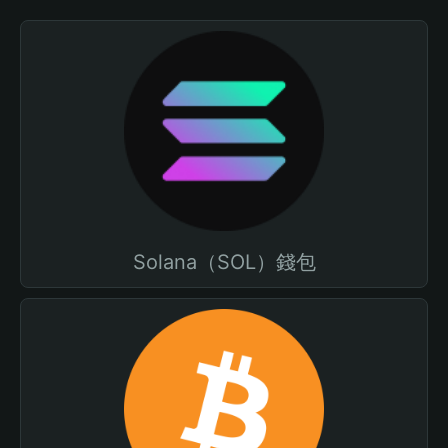
Solana（SOL）錢包