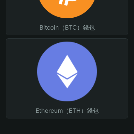
Bitcoin（BTC）錢包
Ethereum（ETH）錢包