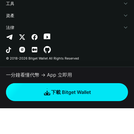
加密資訊
Payfi Crypto
連接錢包
風險保障基金
工具
幫助中心
Crypto Swap API
Bitget Wallet Pay
安全防護技術
快捷買幣
資產
‌聯繫我們
Altcoin Season Index
合作上架
授權檢測
Arbitrum
法律
品牌資源
Prediction Markets
合約檢測
Avalanche
隱私協議
工作機會
DApp
批次轉帳
Bitcoin
用戶使用協議
© 2018-2026 Bitget Wallet All Rights Reserved
官方渠道驗證
Trade
BNB Chain
Risk Disclosure
一分鐘看懂代幣 → App 立即用
RWA
Polygon
如何購買加密貨幣
下載 Bitget Wallet