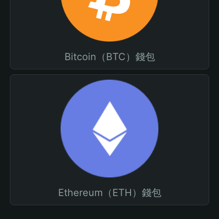
Bitcoin（BTC）錢包
Ethereum（ETH）錢包