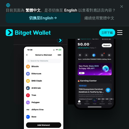
English
日本語
目前頁面為
繁體中文
。是否切換至
English
以查看對應語言內容？
Tiếng Việt
切換至English
繼續使用繁體中文
Русский
Español (Latinoamérica)
立即下載
Türkçe
Italiano
Français
Deutsch
简体中文
繁體中文
Português (Portugal)
Bahasa Indonesia
ภาษาไทย
हिन्दी
বাংলা
Español
Português (Brasil)
Español (Argentina)