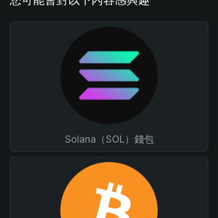
Solana（SOL）錢包