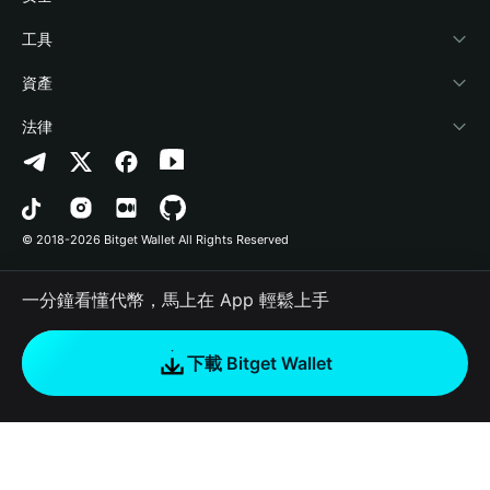
加密資訊
Payfi Crypto
連接錢包
風險保障基金
工具
幫助中心
Crypto Swap API
Bitget Wallet Pay
安全防護技術
快捷買幣
資產
‌聯繫我們
Altcoin Season Index
合作上架
授權檢測
Arbitrum
法律
品牌資源
Prediction Markets
合約檢測
Avalanche
隱私協議
工作機會
DApp
批次轉帳
Bitcoin
用戶使用協議
© 2018-2026 Bitget Wallet All Rights Reserved
官方渠道驗證
Trade
BNB Chain
Risk Disclosure
一分鐘看懂代幣，馬上在 App 輕鬆上手
RWA
Polygon
如何購買加密貨幣
下載 Bitget Wallet