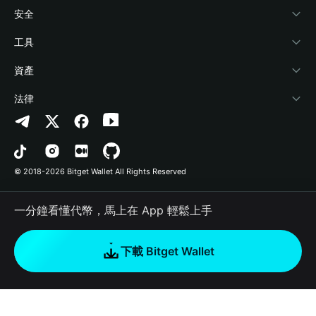
學院
Stablecoin Earn
開發者文件
安全
加密資訊
Payfi Crypto
連接錢包
風險保障基金
工具
幫助中心
Crypto Swap API
Bitget Wallet Pay
安全防護技術
快捷買幣
資產
‌聯繫我們
Altcoin Season Index
合作上架
授權檢測
Arbitrum
法律
品牌資源
Prediction Markets
合約檢測
Avalanche
隱私協議
工作機會
DApp
批次轉帳
Bitcoin
用戶使用協議
© 2018-2026 Bitget Wallet All Rights Reserved
官方渠道驗證
Trade
BNB Chain
Risk Disclosure
一分鐘看懂代幣，馬上在 App 輕鬆上手
RWA
Polygon
如何購買加密貨幣
下載 Bitget Wallet