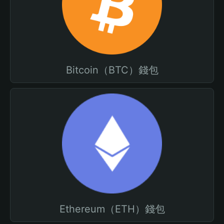
Bitcoin（BTC）錢包
Ethereum（ETH）錢包