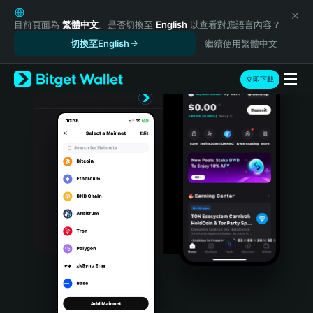
English
日本語
目前頁面為
繁體中文
。是否切換至
English
以查看對應語言內容？
Tiếng Việt
切換至English
繼續使用繁體中文
Русский
Español (Latinoamérica)
立即下載
Türkçe
Italiano
Français
Deutsch
简体中文
繁體中文
Português (Portugal)
Bahasa Indonesia
ภาษาไทย
हिन्दी
বাংলা
Español
Português (Brasil)
Español (Argentina)