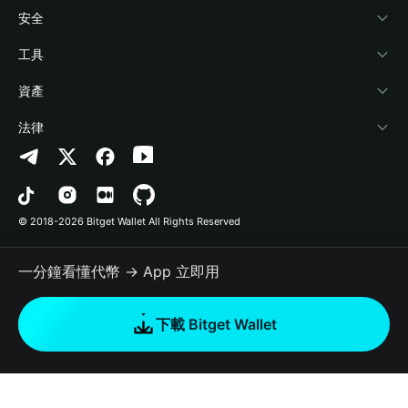
學院
Stablecoin Earn
開發者文件
安全
加密資訊
Payfi Crypto
連接錢包
風險保障基金
工具
幫助中心
Crypto Swap API
Bitget Wallet Pay
安全防護技術
快捷買幣
資產
‌聯繫我們
Altcoin Season Index
合作上架
授權檢測
Arbitrum
法律
品牌資源
Prediction Markets
合約檢測
Avalanche
隱私協議
工作機會
DApp
批次轉帳
Bitcoin
用戶使用協議
© 2018-2026 Bitget Wallet All Rights Reserved
官方渠道驗證
Trade
BNB Chain
Risk Disclosure
一分鐘看懂代幣 → App 立即用
RWA
Polygon
如何購買加密貨幣
下載 Bitget Wallet