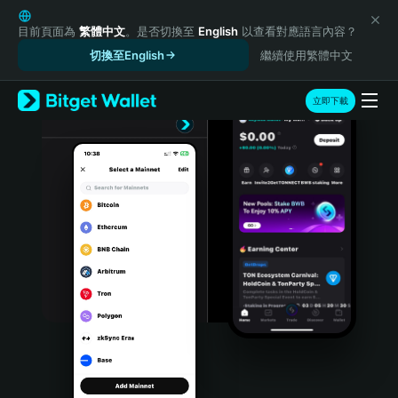
English
日本語
目前頁面為
繁體中文
。是否切換至
English
以查看對應語言內容？
Tiếng Việt
切換至English
繼續使用繁體中文
Русский
Español (Latinoamérica)
立即下載
Türkçe
Italiano
Français
Deutsch
简体中文
繁體中文
Português (Portugal)
Bahasa Indonesia
ภาษาไทย
हिन्दी
বাংলা
Español
Português (Brasil)
Español (Argentina)