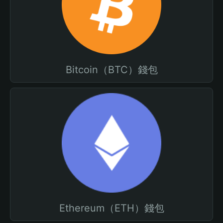
Bitcoin（BTC）錢包
Ethereum（ETH）錢包