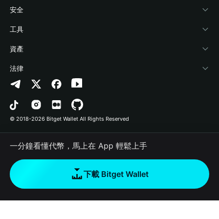
學院
Stablecoin Earn
開發者文件
安全
加密資訊
Payfi Crypto
連接錢包
風險保障基金
工具
幫助中心
Crypto Swap API
Bitget Wallet Pay
安全防護技術
快捷買幣
資產
‌聯繫我們
Altcoin Season Index
合作上架
授權檢測
Arbitrum
法律
品牌資源
Prediction Markets
合約檢測
Avalanche
隱私協議
工作機會
DApp
批次轉帳
Bitcoin
用戶使用協議
© 2018-2026 Bitget Wallet All Rights Reserved
官方渠道驗證
Trade
BNB Chain
Risk Disclosure
一分鐘看懂代幣，馬上在 App 輕鬆上手
RWA
Polygon
如何購買加密貨幣
下載 Bitget Wallet