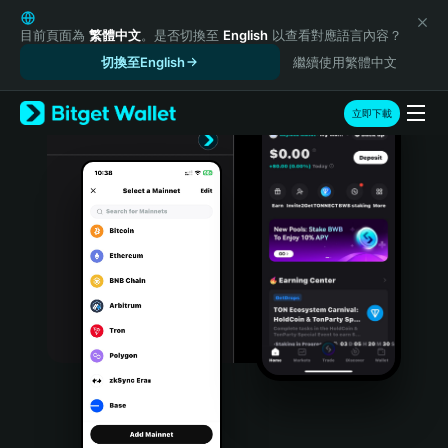
English
日本語
目前頁面為
繁體中文
。是否切換至
English
以查看對應語言內容？
Tiếng Việt
切換至English
繼續使用繁體中文
Русский
Español (Latinoamérica)
立即下載
Türkçe
Italiano
Français
Deutsch
简体中文
繁體中文
Português (Portugal)
Bahasa Indonesia
ภาษาไทย
हिन्दी
বাংলা
Español
Português (Brasil)
Español (Argentina)