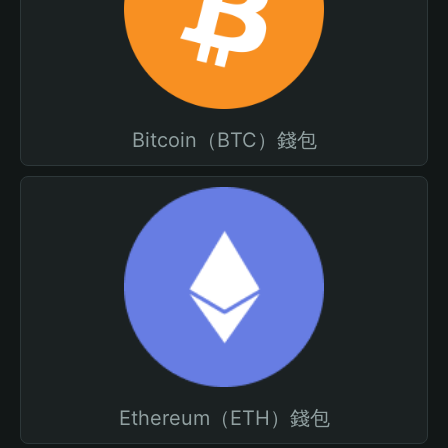
Bitcoin（BTC）錢包
Ethereum（ETH）錢包