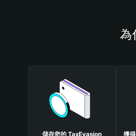
為
儲存您的 TaxEvasion
獲得免