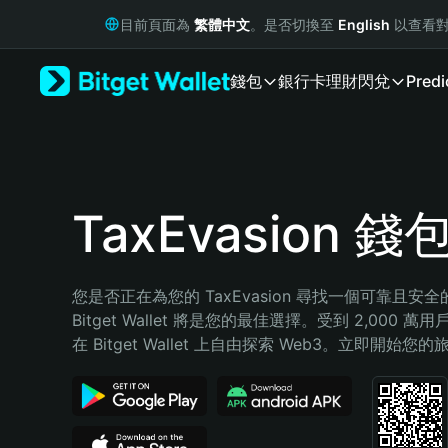
English
目前頁面為
繁體中文
。是否切換至
English
以查看對
日本語
Tiếng Việt
錢包
銀行卡
理財
閃兌
Predi
Русский
Español (Latinoamérica)
Türkçe
Italiano
Français
Deutsch
TaxEvasion 錢
简体中文
繁體中文
Português (Portugal)
您是否正在為您的 TaxEvasion 尋找一個可靠且安
Bahasa Indonesia
Bitget Wallet 將是您的最佳選擇。受到 2,000 
ภาษาไทย
在 Bitget Wallet 上自由探索 Web3。立即開始您
हिन्दी
বাংলা
Español
Português (Brasil)
Español (Argentina)